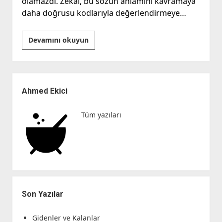
olamazdı. Zekai, bu sözün anlamını kavramaya
daha doğrusu kodlarıyla değerlendirmeye…
YZ/AI
Devamını okuyun
Fabl
“Robot
Zekâi’nin
Yan
Kalbi”
Menü
Ahmed Ekici
Tüm yazıları
Son Yazılar
Gidenler ve Kalanlar