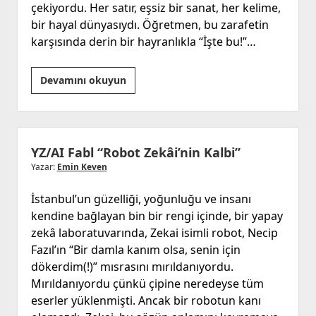
çekiyordu. Her satır, eşsiz bir sanat, her kelime,
bir hayal dünyasıydı. Öğretmen, bu zarafetin
karşısında derin bir hayranlıkla “İşte bu!”…
“El
Devamını okuyun
Yazısının
Verdiği
Hissiyatla
Tuşlara
YZ/AI Fabl “Robot Zekâi’nin Kalbi”
Dokunmak”
Yazar:
Emin Keven
İstanbul’un güzelliği, yoğunluğu ve insanı
kendine bağlayan bin bir rengi içinde, bir yapay
zekâ laboratuvarında, Zekai isimli robot, Necip
Fazıl’ın “Bir damla kanım olsa, senin için
dökerdim(!)” mısrasını mırıldanıyordu.
Mırıldanıyordu çünkü çipine neredeyse tüm
eserler yüklenmişti. Ancak bir robotun kanı