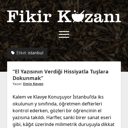
Fikir
Kazanı
menüyü
aç
twitter
facebook
rss
fikirkazani@qoshe.
istanbul
Etiket:
açılır
Hakkımızda
“El Yazısının Verdiği Hissiyatla Tuşlara
menüyü
Kullanım Koşulları
Kurallar
Dokunmak”
aç
Gizlilik Politikası
Başvuru
Yazar:
Emin Keven
Çerez Politikası
Kalem ve Klavye Konuşuyor İstanbul’da iks
İletişim
okulunun y sınıfında, öğretmen defterleri
kontrol ederken, gözleri bir öğrencinin el
yazısına takıldı. Harfler, sanki birer sanat eseri
gibi, kâğıt üzerinde milimetrik duruşuyla dikkat