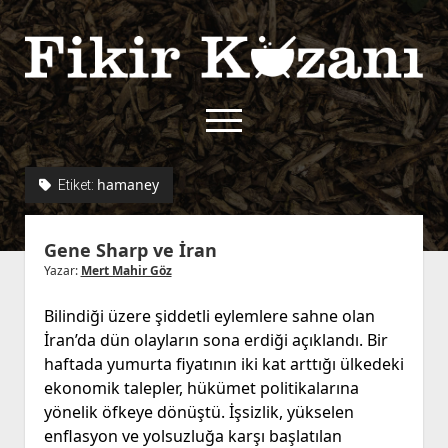
Fikir
Kazanı
menüyü
aç
twitter
facebook
rss
fikirkazani@qoshe.
hamaney
Etiket:
açılır
Hakkımızda
Gene Sharp ve İran
menüyü
Kullanım Koşulları
Kurallar
aç
Yazar:
Mert Mahir Göz
Gizlilik Politikası
Başvuru
Bilindiği üzere şiddetli eylemlere sahne olan
Çerez Politikası
İran’da dün olayların sona erdiği açıklandı. Bir
İletişim
haftada yumurta fiyatının iki kat arttığı ülkedeki
ekonomik talepler, hükümet politikalarına
yönelik öfkeye dönüştü. İşsizlik, yükselen
enflasyon ve yolsuzluğa karşı başlatılan