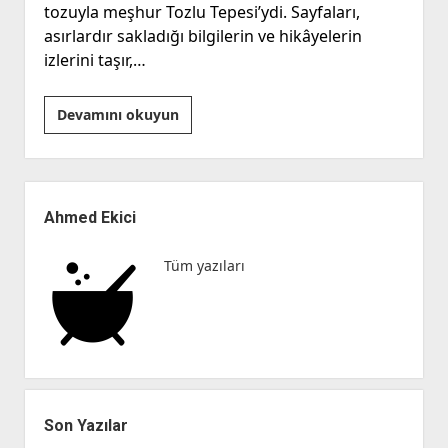
tozuyla meşhur Tozlu Tepesi’ydi. Sayfaları,
asırlardır sakladığı bilgilerin ve hikâyelerin
izlerini taşır,…
“Kitap
Devamını okuyun
mı
Tablet
mi?”
Yan
Menü
Ahmed Ekici
Tüm yazıları
Son Yazılar