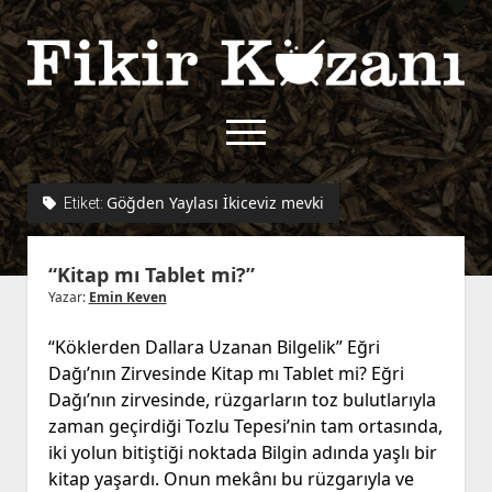
Fikir
Kazanı
menüyü
aç
twitter
facebook
rss
fikirkazani@qoshe.
Göğden Yaylası İkiceviz mevki
Etiket:
açılır
Hakkımızda
“Kitap mı Tablet mi?”
menüyü
Kullanım Koşulları
Kurallar
aç
Yazar:
Emin Keven
Gizlilik Politikası
Başvuru
“Köklerden Dallara Uzanan Bilgelik” Eğri
Çerez Politikası
Dağı’nın Zirvesinde Kitap mı Tablet mi? Eğri
İletişim
Dağı’nın zirvesinde, rüzgarların toz bulutlarıyla
zaman geçirdiği Tozlu Tepesi’nin tam ortasında,
iki yolun bitiştiği noktada Bilgin adında yaşlı bir
kitap yaşardı. Onun mekânı bu rüzgarıyla ve