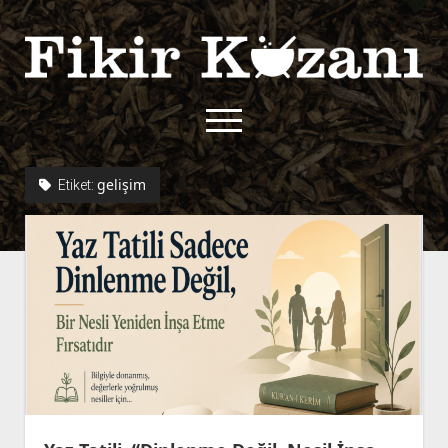
Fikir
Kazanı
menüyü
aç
twitter
facebook
rss
fikirkazani@qoshe.
gelişim
Etiket:
açılır
Hakkımızda
menüyü
Kullanım Koşulları
Kurallar
aç
Gizlilik Politikası
Başvuru
Çerez Politikası
İletişim