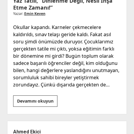
Yaz Tatili, “Dinlenme Değil, Nesil İnşa
Etme Zamanı!”
Yazar:
Emin Keven
Okullar kapandı. Karneler çekmecelere
kaldırıldı, sınav telaşı geride kaldı. Fakat asıl
soru şimdi önümüzde duruyor. Çocuklarımız
gerçekten tatile mi çıktı, yoksa eğitimin farklı
bir dönemine mi girdi? Bugün toplum olarak
sadece başarılı öğrenciler değil, kim olduğunu
bilen, hangi değerlere yaslandığını unutmayan,
sorumluluk sahibi bireyler yetiştirmek
zorundayız. Çünkü dışarıda gerçekten de…
Yaz
Devamını okuyun
Tatili,
“Dinlenme
Değil,
Yan
Nesil
Menü
Ahmed Ekici