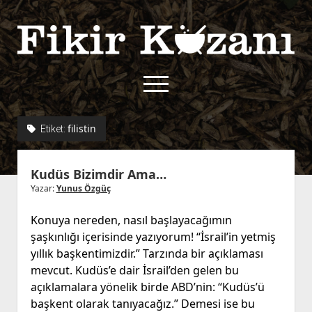
Fikir
Kazanı
menüyü
aç
twitter
facebook
rss
fikirkazani@qoshe.
filistin
Etiket:
açılır
Hakkımızda
Kudüs Bizimdir Ama…
menüyü
Kullanım Koşulları
Kurallar
aç
Yazar:
Yunus Özgüç
Gizlilik Politikası
Başvuru
Konuya nereden, nasıl başlayacağımın
Çerez Politikası
şaşkınlığı içerisinde yazıyorum! “İsrail’in yetmiş
İletişim
yıllık başkentimizdir.” Tarzında bir açıklaması
mevcut. Kudüs’e dair İsrail’den gelen bu
açıklamalara yönelik birde ABD’nin: “Kudüs’ü
başkent olarak tanıyacağız.” Demesi ise bu