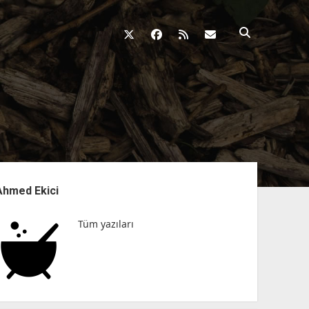
twitter
facebook
rss
fikirkazani@qosh
nü
Ahmed Ekici
Tüm yazıları