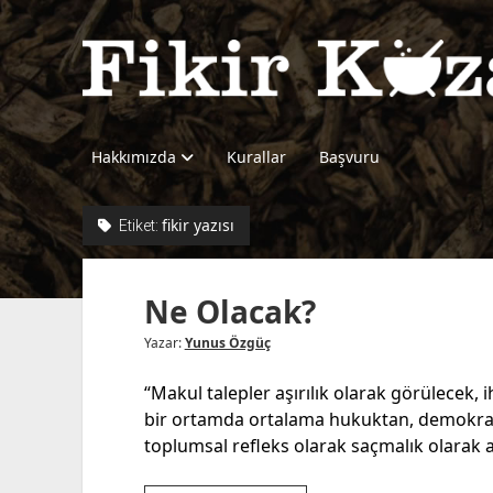
Fikir
Kazanı
Hakkımızda
Kurallar
Başvuru
fikir yazısı
Etiket:
Ne Olacak?
Yazar:
Yunus Özgüç
“Makul talepler aşırılık olarak görülecek, i
bir ortamda ortalama hukuktan, demokr
toplumsal refleks olarak saçmalık olarak al