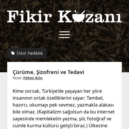
Fikir
Kazanı
menüyü
aç
twitter
facebook
rss
fikirkazani@qoshe.
Farklılık
Etiket:
açılır
Hakkımızda
Çürüme, Şizofreni ve Tedavi
menüyü
Kullanım Koşulları
Kurallar
aç
Yazar:
Fehmi Kılıç
Gizlilik Politikası
Başvuru
Kime sorsak, Türkiye’de yaşayan her yöre
Çerez Politikası
insanının ortak özelliklerini sayar: Tembel,
İletişim
hazırcı, okumayı pek sevmez, yazmakla alakası
bile olmaz. (Kapitalizm sağolsun da bu internet
sayesinde memleketin yazma, şiir, fotoğraf ve
cümle kurma kültürü gelişti biraz.) Ülkesine