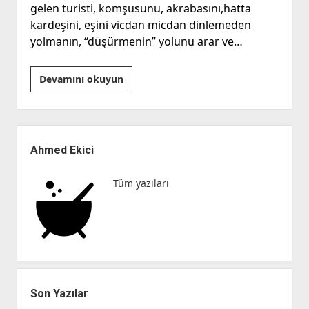
gelen turisti, komşusunu, akrabasını,hatta
kardeşini, eşini vicdan micdan dinlemeden
yolmanın, “düşürmenin” yolunu arar ve…
Çürüme,
Devamını okuyun
Şizofreni
ve
Tedavi
Yan
Menü
Ahmed Ekici
Tüm yazıları
Son Yazılar