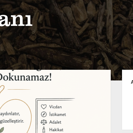
Yan
Me