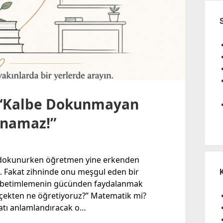
” “Kalbe Dokunmayan
unamaz!”
ne dokunurken öğretmen yine erkenden
tu. Fakat zihninde onu meşgul eden bir
ek betimlemenin gücünden faydalanmak
erçekten ne öğretiyoruz?” Matematik mi?
ayatı anlamlandıracak o…