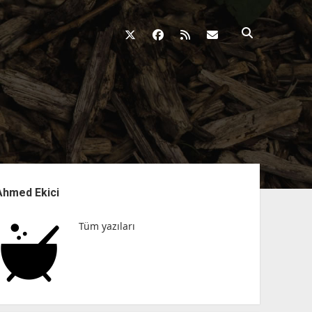
twitter
facebook
rss
fikirkazani@qosh
nü
Ahmed Ekici
Tüm yazıları