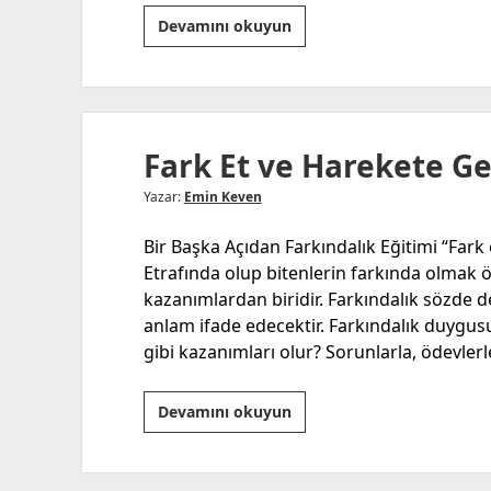
“Mutluluk
Devamını okuyun
ve
Eğitim?”
“Kalbe
Dokunmayan
Fark Et ve Harekete Ge
Eğitim,
Geleceğe
Yazar:
Emin Keven
Dokunamaz!”
Bir Başka Açıdan Farkındalık Eğitimi “Fark
Etrafında olup bitenlerin farkında olmak
kazanımlardan biridir. Farkındalık sözde d
anlam ifade edecektir. Farkındalık duygusu
gibi kazanımları olur? Sorunlarla, ödevlerle
Fark
Devamını okuyun
Et
ve
Harekete