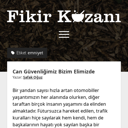
Fikir
Kazanı
menüyü
aç
twitter
facebook
rss
fikirkazani@qoshe.
emniyet
Etiket:
açılır
Hakkımızda
Can Güvenliğimiz Bizim Elimizde
menüyü
Kullanım Koşulları
Kurallar
aç
Yazar:
Şafak Oğuz
Gizlilik Politikası
Başvuru
Bir yandan sayısı hızla artan otomobiller
Çerez Politikası
yaşantımızın her alanında olurken, diğer
İletişim
taraftan birçok insanın yaşamını da elinden
almaktadır. Fütursuzca hareket edilen, trafik
kuralları hiçe sayılarak hem kendi, hem de
başkalarının hayatı yok sayılan başka bir