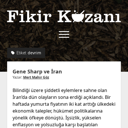
Fikir
Kazanı
menüyü
aç
twitter
facebook
rss
fikirkazani@qoshe.
devrim
Etiket:
açılır
Hakkımızda
Gene Sharp ve İran
menüyü
Kullanım Koşulları
Kurallar
aç
Yazar:
Mert Mahir Göz
Gizlilik Politikası
Başvuru
Bilindiği üzere şiddetli eylemlere sahne olan
Çerez Politikası
İran’da dün olayların sona erdiği açıklandı. Bir
İletişim
haftada yumurta fiyatının iki kat arttığı ülkedeki
ekonomik talepler, hükümet politikalarına
yönelik öfkeye dönüştü. İşsizlik, yükselen
enflasyon ve yolsuzluğa karşı başlatılan