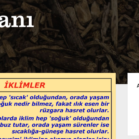
Yan
Me