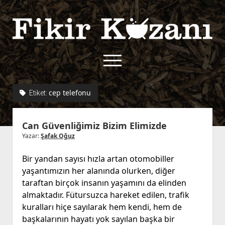
Fikir
Kazanı
menüyü
aç
twitter
facebook
rss
fikirkazani@qoshe.
cep telefonu
Etiket:
açılır
Hakkımızda
Can Güvenliğimiz Bizim Elimizde
menüyü
Kullanım Koşulları
Kurallar
aç
Yazar:
Şafak Oğuz
Gizlilik Politikası
Başvuru
Bir yandan sayısı hızla artan otomobiller
Çerez Politikası
yaşantımızın her alanında olurken, diğer
İletişim
taraftan birçok insanın yaşamını da elinden
almaktadır. Fütursuzca hareket edilen, trafik
kuralları hiçe sayılarak hem kendi, hem de
başkalarının hayatı yok sayılan başka bir