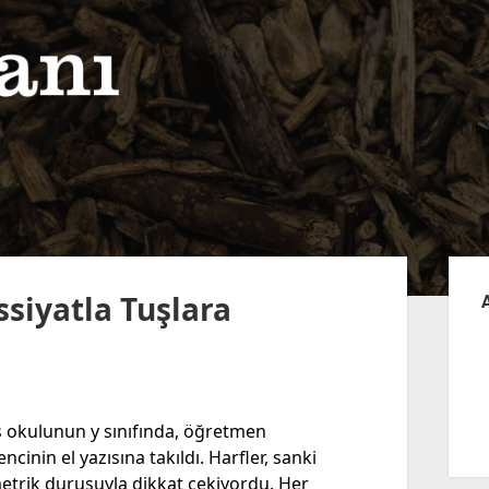
Yan
Me
issiyatla Tuşlara
s okulunun y sınıfında, öğretmen
ncinin el yazısına takıldı. Harfler, sanki
imetrik duruşuyla dikkat çekiyordu. Her