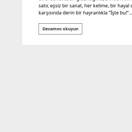
satır, eşsiz bir sanat, her kelime, bir hay
karşısında derin bir hayranlıkla “İşte bu!”
“El
Devamını okuyun
Yazısının
Verdiği
Hissiyatla
Tuşlara
Dokunmak”