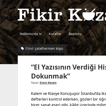
Fikir
Kazanı
Hakkımızda
Kurallar
Başvuru
çatalharman köyü
Etiket:
“El Yazısının Verdiği H
Dokunmak”
Yazar:
Emin Keven
Kalem ve Klavye Konuşuyor İstanbul’da ik
defterleri kontrol ederken, gözleri bir öğre
birer sanat eseri gibi, kâğıt üzerinde mil