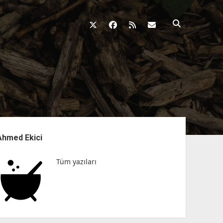
twitter
facebook
rss
fikirkazani@qosh
nü
Ahmed Ekici
Tüm yazıları