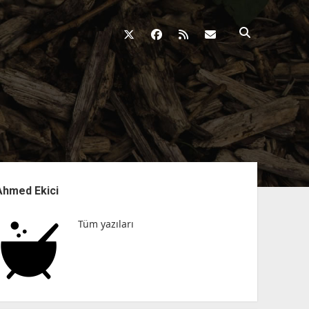
twitter
facebook
rss
fikirkazani@qosh
nü
Ahmed Ekici
Tüm yazıları