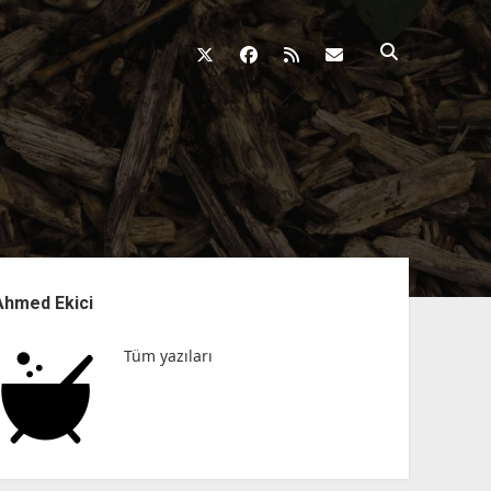
twitter
facebook
rss
fikirkazani@qosh
nü
Ahmed Ekici
Tüm yazıları