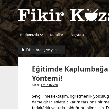
Fikir
Kazanı
Hakkımızda
Kurallar
Başvuru
branş ve yenilik
Etiket:
Eğitimde Kaplumbağa 
Yöntemi!
Yazar:
Emin Keven
Sevgili meslektaşım, öğretmenlik yolculu
derse girer, anlatır, çıkarım tarzında bir 
fedakârlık ve tutku olduğunu bilmelisin. F