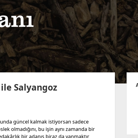
Yan
Me
ile Salyangoz
ğunda güncel kalmak istiyorsan sadece
meslek olmadığını, bu işin aynı zamanda bir
edakârlık bir adanış biraz da yanmaktır