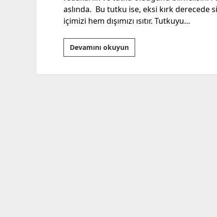
aslında. Bu tutku ise, eksi kırk derecede si
içimizi hem dışımızı ısıtır. Tutkuyu…
Eğitimde
Devamını okuyun
Kaplumbağa
ile
Salyangoz
Yöntemi!