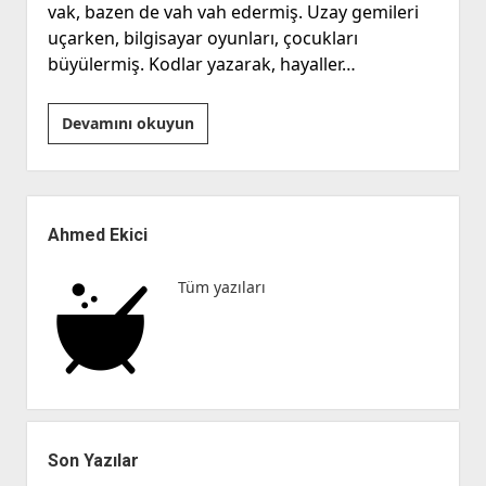
vak, bazen de vah vah edermiş. Uzay gemileri
uçarken, bilgisayar oyunları, çocukları
büyülermiş. Kodlar yazarak, hayaller…
“El
Devamını okuyun
Emeği
Pamuk
ile
Yan
Robot
Menü
Ahmed Ekici
Zeki’nin
Macerası”
Tüm yazıları
Son Yazılar