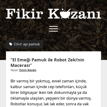
Fikir
Kazanı
menüyü
aç
twitter
facebook
rss
fikirkazani@qoshe.
ayı pamuk
Etiket:
açılır
Hakkımızda
“El Emeği Pamuk ile Robot Zeki’nin
menüyü
Kullanım Koşulları
Kurallar
Macerası”
aç
Gizlilik Politikası
Başvuru
Yazar:
Emin Keven
Çerez Politikası
Bir varmış bir yokmuş, evvel zaman içinde,
İletişim
kalbur saman içinde cep telefonları, küçük
birer bilgisayar iken tek dokunmayla ya da
tıklamayla ulaşılan, yepyeni bir dünya varmış.
Robotlar konuşur, lak lak eder, sonra da vak