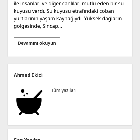
ile insanları ve diğer canlıları mutlu eden bir su
kuyusu vardı. Su kuyusu etrafındaki çoban
yurtlarının yaşam kaynağıydı. Yüksek dağların
gölgesinde, Sincap…
“Teknoloji
Devamını okuyun
mi
Bizi
Kullanıyor,
Yan
Biz
Menü
Ahmed Ekici
mi
Teknolojiyi
Tüm yazıları
Kullanıyoruz?”