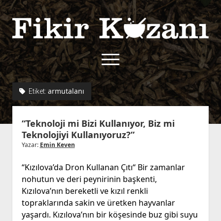
Fikir
Kazanı
menüyü
aç
twitter
facebook
rss
fikirkazani@qoshe.
armutalanı
Etiket:
açılır
Hakkımızda
“Teknoloji mi Bizi Kullanıyor, Biz mi
menüyü
Kullanım Koşulları
Kurallar
Teknolojiyi Kullanıyoruz?”
aç
Gizlilik Politikası
Başvuru
Yazar:
Emin Keven
Çerez Politikası
“Kızılova’da Dron Kullanan Çıtı“ Bir zamanlar
İletişim
nohutun ve deri peynirinin başkenti,
Kızılova’nın bereketli ve kızıl renkli
topraklarında sakin ve üretken hayvanlar
yaşardı. Kızılova’nın bir köşesinde buz gibi suyu