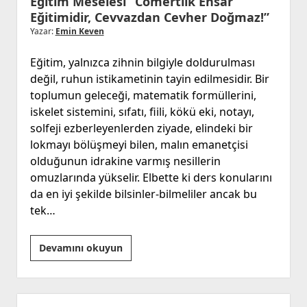
Eğitim Meselesi “Cömertlik Ensar
Eğitimidir, Cevvazdan Cevher Doğmaz!”
Yazar:
Emin Keven
Eğitim, yalnızca zihnin bilgiyle doldurulması
değil, ruhun istikametinin tayin edilmesidir. Bir
toplumun geleceği, matematik formüllerini,
iskelet sistemini, sıfatı, fiili, kökü eki, notayı,
solfeji ezberleyenlerden ziyade, elindeki bir
lokmayı bölüşmeyi bilen, malın emanetçisi
olduğunun idrakine varmış nesillerin
omuzlarında yükselir. Elbette ki ders konularını
da en iyi şekilde bilsinler-bilmeliler ancak bu
tek…
Eğitim
Devamını okuyun
Meselesi
“Cömertlik
Ensar
Yan