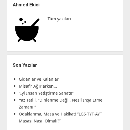
Eğitimidir,
Menü
Ahmed Ekici
Cevvazdan
Cevher
Tüm yazıları
Doğmaz!”
Son Yazılar
Gidenler ve Kalanlar
Misafir Ağırlarken…
“İyi İnsan Yetiştirme Sanatı!”
Yaz Tatili, “Dinlenme Değil, Nesil İnşa Etme
Zamanı!”
Odaklanma, Masa ve Hakikat! “LGS-TYT-AYT
Masası Nasıl Olmalı?”