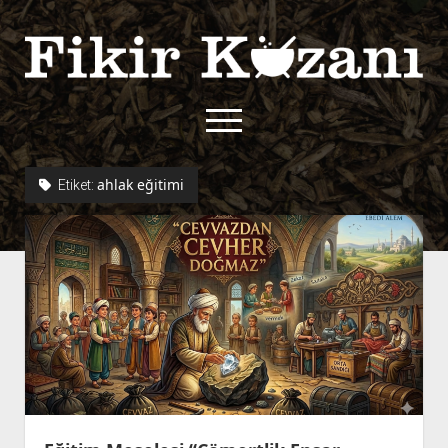
Fikir
Kazanı
menüyü
aç
twitter
facebook
rss
fikirkazani@qoshe.
ahlak eğitimi
Etiket:
açılır
Hakkımızda
menüyü
Kullanım Koşulları
Kurallar
aç
Gizlilik Politikası
Başvuru
Çerez Politikası
İletişim