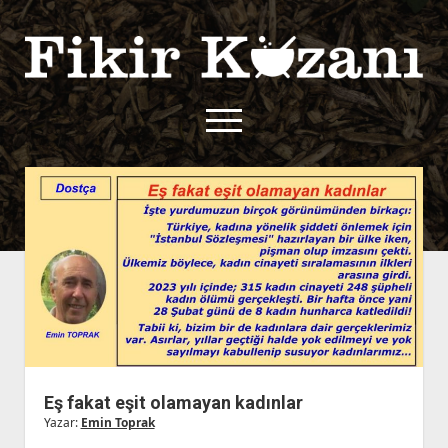
Fikir
Kazanı
menüyü
aç
twitter
facebook
rss
fikirkazani@qoshe.
açılır
Hakkımızda
menüyü
Kullanım Koşulları
Kurallar
aç
Gizlilik Politikası
Başvuru
Çerez Politikası
İletişim
Eş fakat eşit olamayan kadınlar
Yazar:
Emin Toprak