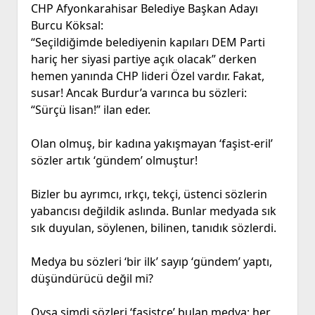
CHP Afyonkarahisar Belediye Başkan Adayı
Burcu Köksal:
“Seçildiğimde belediyenin kapıları DEM Parti
hariç her siyasi partiye açık olacak” derken
hemen yanında CHP lideri Özel vardır. Fakat,
susar! Ancak Burdur’a varınca bu sözleri:
“Sürçü lisan!” ilan eder.
Olan olmuş, bir kadına yakışmayan ‘faşist-eril’
sözler artık ‘gündem’ olmuştur!
Bizler bu ayrımcı, ırkçı, tekçi, üstenci sözlerin
yabancısı değildik aslında. Bunlar medyada sık
sık duyulan, söylenen, bilinen, tanıdık sözlerdi.
Medya bu sözleri ‘bir ilk’ sayıp ‘gündem’ yaptı,
düşündürücü değil mi?
Oysa şimdi sözleri ‘faşistçe’ bulan medya; her