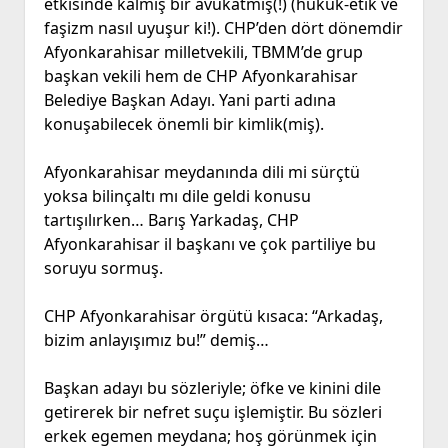
etkisinde kalmış bir avukatmış(!) (hukuk-etik ve
faşizm nasıl uyuşur ki!). CHP’den dört dönemdir
Afyonkarahisar milletvekili, TBMM’de grup
başkan vekili hem de CHP Afyonkarahisar
Belediye Başkan Adayı. Yani parti adına
konuşabilecek önemli bir kimlik(miş).
Afyonkarahisar meydanında dili mi sürçtü
yoksa bilinçaltı mı dile geldi konusu
tartışılırken… Barış Yarkadaş, CHP
Afyonkarahisar il başkanı ve çok partiliye bu
soruyu sormuş.
CHP Afyonkarahisar örgütü kısaca: “Arkadaş,
bizim anlayışımız bu!” demiş…
Başkan adayı bu sözleriyle; öfke ve kinini dile
getirerek bir nefret suçu işlemiştir. Bu sözleri
erkek egemen meydana; hoş görünmek için