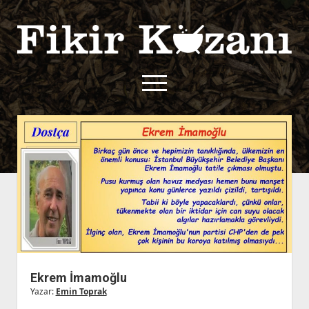
Fikir
Kazanı
menüyü
aç
twitter
facebook
rss
fikirkazani@qoshe.
açılır
Hakkımızda
menüyü
Kullanım Koşulları
Kurallar
aç
Gizlilik Politikası
Başvuru
Çerez Politikası
İletişim
Ekrem İmamoğlu
Yazar:
Emin Toprak