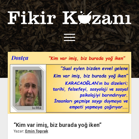
Fikir
Kazanı
menüyü
aç
twitter
facebook
rss
fikirkazani@qoshe.
açılır
Hakkımızda
menüyü
Kullanım Koşulları
Kurallar
aç
Gizlilik Politikası
Başvuru
Çerez Politikası
İletişim
“Kim var imiş, biz burada yoğ iken”
Yazar:
Emin Toprak