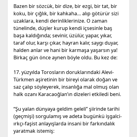
Bazen bir sözcük, bir dize, bir ezgi, bir tat, bir
koku, bir çığlık, bir kahkaha… alıp götürür sizi
uzaklara, kendi derinliklerinize. O zaman
tünelinde, düşler kurup kendi içsesinle baş
başa kaldığında; sevinir, üzülür, yapar, yıkar,
taraf olur, karşı çıkar, hayran kalır, saygı duyar,
halden anlar ve hani bir karmaşa yaşarsın ya!
Birkaç gün önce aynen böyle oldu. Bu kez de:
17. yüzyılda Torosların doruklarındaki Alevi-
Türkmen aşiretinin bir bireyi olarak doğan ve
saz çalıp söyleyerek, insanlığa mal olmuş olan
halk ozanı Karacaoğlan’ın dizeleri etkiledi beni.
“Şu yalan dünyaya geldim geleli” şiirinde tarihi
(geçmişi) sorgulamış ve adeta bugünkü işgalci-
ırkçı-faşist anlayışlarda insani bir farkındalık
yaratmak istemiş: