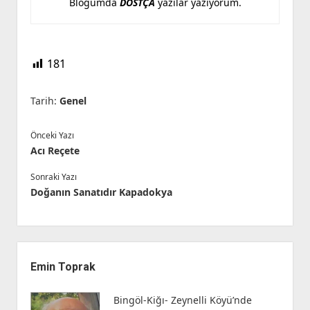
Blogumda
DOSTÇA
yazılar yazıyorum.
181
Tarih:
Genel
Önceki Yazı
Acı Reçete
Sonraki Yazı
Doğanın Sanatıdır Kapadokya
Yan
Menü
Emin Toprak
Bingöl-Kiğı- Zeynelli Köyü’nde