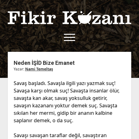
Fikir
Kazanı
menüyü
aç
twitter
facebook
rss
fikirkazani@qoshe.
Neden İŞİD Bize Emanet
Yazar:
Nami Temeltaş
açılır
Hakkımızda
menüyü
Kullanım Koşulları
Kurallar
Savaş başladı. Savaşla ilgili yazı yazmak suç!
aç
Savaşa karşı olmak suç! Savaşta insanlar ölür,
Gizlilik Politikası
Başvuru
savaşta kan akar, savaş yoksulluk getirir,
Çerez Politikası
savaşın kazananı yoktur demek suç. Savaşta
İletişim
sıkılan her mermi, gidip bir ananın kalbine
saplanır demek, o da suç.
Savaşı savaşan taraflar değil, savaştıran