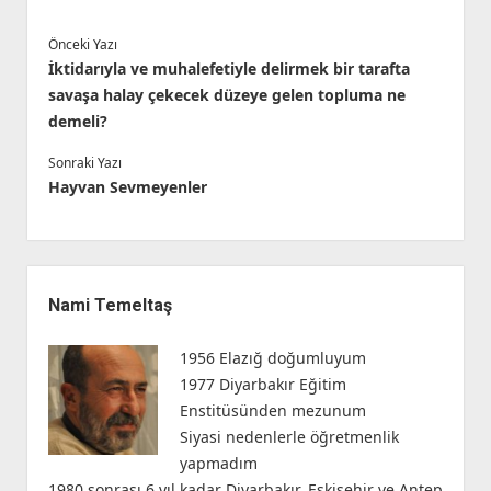
Önceki Yazı
İktidarıyla ve muhalefetiyle delirmek bir tarafta
savaşa halay çekecek düzeye gelen topluma ne
demeli?
Sonraki Yazı
Hayvan Sevmeyenler
Yan
Menü
Nami Temeltaş
1956 Elazığ doğumluyum
1977 Diyarbakır Eğitim
Enstitüsünden mezunum
Siyasi nedenlerle öğretmenlik
yapmadım
1980 sonrası 6 yıl kadar Diyarbakır, Eskişehir ve Antep