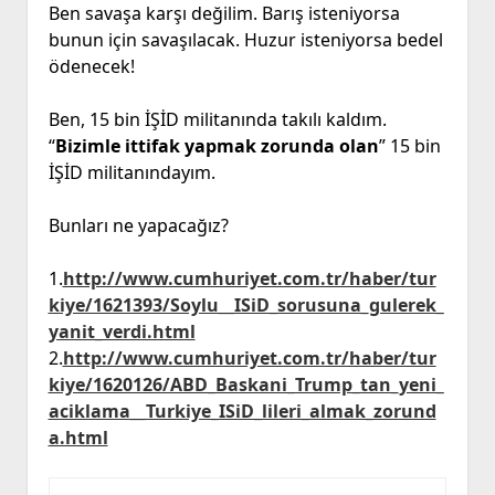
Ben savaşa karşı değilim. Barış isteniyorsa
bunun için savaşılacak. Huzur isteniyorsa bedel
ödenecek!
Ben, 15 bin İŞİD militanında takılı kaldım.
“
Bizimle ittifak yapmak zorunda olan
” 15 bin
İŞİD militanındayım.
Bunları ne yapacağız?
1.
http://www.cumhuriyet.com.tr/haber/tur
kiye/1621393/Soylu__ISiD_sorusuna_gulerek_
yanit_verdi.html
2.
http://www.cumhuriyet.com.tr/haber/tur
kiye/1620126/ABD_Baskani_Trump_tan_yeni_
aciklama__Turkiye_ISiD_lileri_almak_zorund
a.html