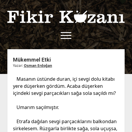
Fikir
Kazanı
menüyü
aç
twitter
facebook
rss
fikirkazani@qoshe.
Mükemmel Etki
Yazar:
Osman Erdoğan
açılır
Hakkımızda
menüyü
Kullanım Koşulları
Kurallar
Masanın üstünde duran, içi sevgi dolu kitabı
aç
yere düşerken gördüm. Acaba düşerken
Gizlilik Politikası
Başvuru
içindeki sevgi parçacıkları sağa sola saçıldı mı?
Çerez Politikası
İletişim
Umarım saçılmıştır.
Etrafa dağılan sevgi parçacıklarını balkondan
sirkelesem. Rüzgarla birlikte sağa, sola uçuşsa,