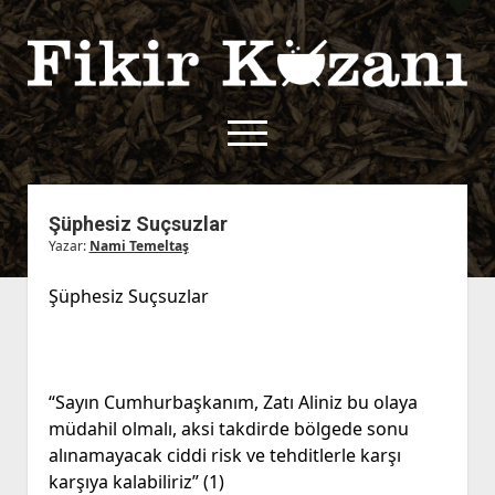
Fikir
Kazanı
menüyü
aç
twitter
facebook
rss
fikirkazani@qoshe.
Şüphesiz Suçsuzlar
Yazar:
Nami Temeltaş
açılır
Hakkımızda
menüyü
Kullanım Koşulları
Kurallar
Şüphesiz Suçsuzlar
aç
Gizlilik Politikası
Başvuru
Çerez Politikası
İletişim
“Sayın Cumhurbaşkanım, Zatı Aliniz bu olaya
müdahil olmalı, aksi takdirde bölgede sonu
alınamayacak ciddi risk ve tehditlerle karşı
karşıya kalabiliriz” (1)