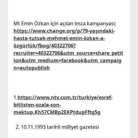
Mt Emin Özkan için açılan imza kampanyası;
https://www.change.org/p/79-yaşındaki-
hasta-tutsak-mehmet-emin-özkan-a-
özgürlük/fbog/40322706?
recruiter=40322706&utm_source=share_petit
ion&utm_medium=facebook&utm_campaig
n=autopublish
1.
https://www.ntv.com.tr/turkiye/esref-
bitlisten-ozala-son-
mektup,Kh57CMBp2EKPtdupFftg5g
10.11.1993 tarihli milliyet gazetesi