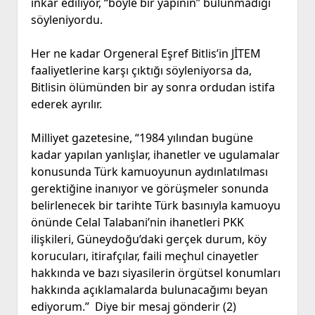
inkar ediliyor, “böyle bir yapının” bulunmadığı
söyleniyordu.
Her ne kadar Orgeneral Eşref Bitlis’in JİTEM
faaliyetlerine karşı çıktığı söyleniyorsa da,
Bitlisin ölümünden bir ay sonra ordudan istifa
ederek ayrılır.
Milliyet gazetesine, “1984 yılından bugüne
kadar yapılan yanlışlar, ihanetler ve ugulamalar
konusunda Türk kamuoyunun aydınlatılması
gerektiğine inanıyor ve görüşmeler sonunda
belirlenecek bir tarihte Türk basınıyla kamuoyu
önünde Celal Talabani’nin ihanetleri PKK
ilişkileri, Güneydoğu’daki gerçek durum, köy
korucuları, itirafçılar, faili meçhul cinayetler
hakkında ve bazı siyasilerin örgütsel konumları
hakkında açıklamalarda bulunacağımı beyan
ediyorum.” Diye bir mesaj gönderir (2)