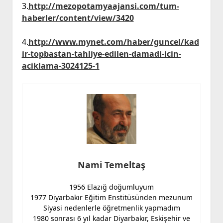
3.
http://mezopotamyaajansi.com/tum-
haberler/content/view/3420
4.
http://www.mynet.com/haber/guncel/kad
ir-topbastan-tahliye-edilen-damadi-icin-
aciklama-3024125-1
Nami Temeltaş
1956 Elazığ doğumluyum
1977 Diyarbakır Eğitim Enstitüsünden mezunum
Siyasi nedenlerle öğretmenlik yapmadım
1980 sonrası 6 yıl kadar Diyarbakır, Eskişehir ve