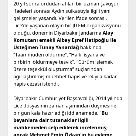
20 yıl sonra ordudan atılan bir uzman çavuşun
ifadeleri sonrası Aydın suikastıyla ilgili yeni
gelişmeler yaşandı. Verilen ifade sonrası,
Lice’de yaşanan olayın bir JİTEM organizasyonu
olduğu, dönemin Diyarbakır Jandarma
Alay
Komutanı emekli Albay Eşref Hatipoğlu ile
Üsteğmen Tünay Yanardağ
hakkında
“Taammüden öldürme”, “Halkı isyana ve
birbirini öldürmeye teşvik”, “Cürüm işlemek
üzere teşekkül oluşturma” suçlarından
ağırlaştırılmış müebbet hapis ve 24 yıla kadar
hapis cezası istendi.
Diyarbakır Cumhuriyet Başsavcılığı, 2014 yılında
Lice dosyasının zaman aşımından düşmesine
bir gün kala hazırladığı iddianamede, “
Bu
beyanlara dair tutanaklar ilgili
mahkemeden celp edilerek incelenmiş;
ancak Mehmet Emin Özkan’ın bu eyleme