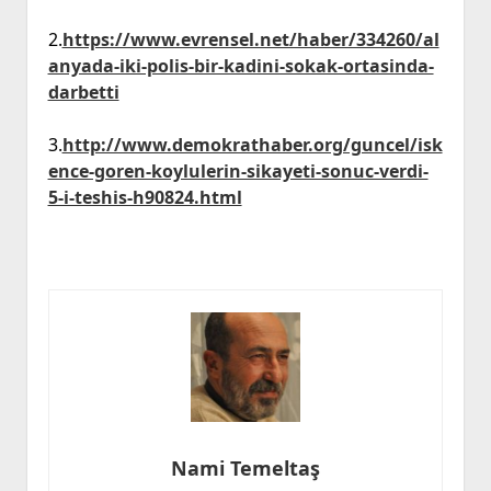
2.
https://www.evrensel.net/haber/334260/al
anyada-iki-polis-bir-kadini-sokak-ortasinda-
darbetti
3.
http://www.demokrathaber.org/guncel/isk
ence-goren-koylulerin-sikayeti-sonuc-verdi-
5-i-teshis-h90824.html
Nami Temeltaş