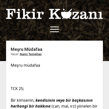
Fikir
Kazanı
menüyü
aç
twitter
facebook
rss
fikirkazani@qoshe.
Meşru Müdafaa
Yazar:
Nami Temeltaş
açılır
Hakkımızda
menüyü
Kullanım Koşulları
Kurallar
Meşru müdafaa
aç
Gizlilik Politikası
Başvuru
Çerez Politikası
İletişim
TCK 25;
Bir kimsenin,
kendisinin veya bir başkasının
herhangi bir hakkına
(can, mal, ırz) yönelen bir