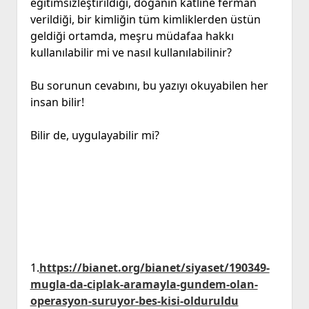
eğitimsizleştirildiği, doğanın katline ferman
verildiği, bir kimliğin tüm kimliklerden üstün
geldiği ortamda, meşru müdafaa hakkı
kullanılabilir mi ve nasıl kullanılabilinir?
Bu sorunun cevabını, bu yazıyı okuyabilen her
insan bilir!
Bilir de, uygulayabilir mi?
1.
https://bianet.org/bianet/siyaset/190349-
mugla-da-ciplak-aramayla-gundem-olan-
operasyon-suruyor-bes-kisi-olduruldu