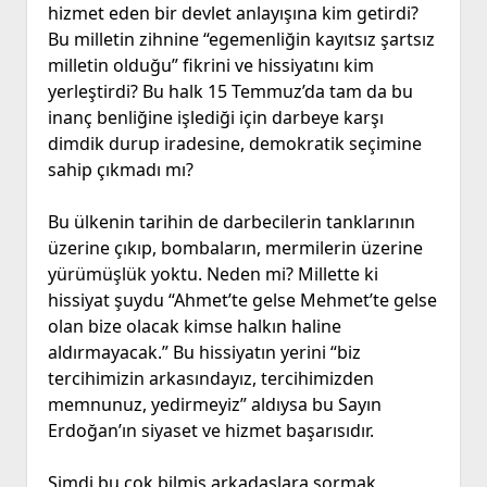
hizmet eden bir devlet anlayışına kim getirdi?
Bu milletin zihnine “egemenliğin kayıtsız şartsız
milletin olduğu” fikrini ve hissiyatını kim
yerleştirdi? Bu halk 15 Temmuz’da tam da bu
inanç benliğine işlediği için darbeye karşı
dimdik durup iradesine, demokratik seçimine
sahip çıkmadı mı?
Bu ülkenin tarihin de darbecilerin tanklarının
üzerine çıkıp, bombaların, mermilerin üzerine
yürümüşlük yoktu. Neden mi? Millette ki
hissiyat şuydu “Ahmet’te gelse Mehmet’te gelse
olan bize olacak kimse halkın haline
aldırmayacak.” Bu hissiyatın yerini “biz
tercihimizin arkasındayız, tercihimizden
memnunuz, yedirmeyiz” aldıysa bu Sayın
Erdoğan’ın siyaset ve hizmet başarısıdır.
Şimdi bu çok bilmiş arkadaşlara sormak