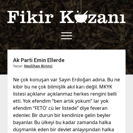
Fikir
Kazanı
menüyü
aç
twitter
facebook
rss
fikirkazani@qoshe.
Ak Parti Emin Ellerde
Yazar:
Neslihan Birinci
açılır
Hakkımızda
menüyü
Kullanım Koşulları
Kurallar
Ne çok konuşan var Sayın Erdoğan adına. Bu ne
aç
kibir bu ne çok bilmişlik akıl karı değil. MKYK
Gizlilik Politikası
Başvuru
listesi açıklanır açıklanmaz herkes rengini belli
Çerez Politikası
etti. Yok efendim “ben artık yokum” lar yok
İletişim
efendim “FETÖ’ cü ler listede” diye feveran
edenler. Bir durun bir kendinize gelin beyler
bayanlar. Bu ülkeyi bu kadar zamanda halka
düşmanlık eden bir devlet anlayışından halka