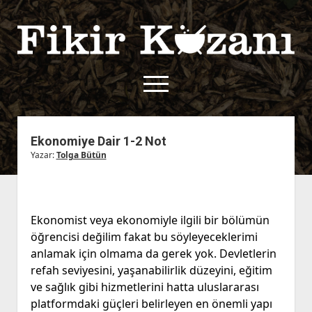
Fikir
Kazanı
menüyü
aç
twitter
facebook
rss
fikirkazani@qoshe.
Ekonomiye Dair 1-2 Not
Yazar:
Tolga Bütün
açılır
Hakkımızda
menüyü
Kullanım Koşulları
Kurallar
aç
Gizlilik Politikası
Başvuru
Ekonomist veya ekonomiyle ilgili bir bölümün
Çerez Politikası
öğrencisi değilim fakat bu söyleyeceklerimi
İletişim
anlamak için olmama da gerek yok. Devletlerin
refah seviyesini, yaşanabilirlik düzeyini, eğitim
ve sağlık gibi hizmetlerini hatta uluslararası
platformdaki güçleri belirleyen en önemli yapı