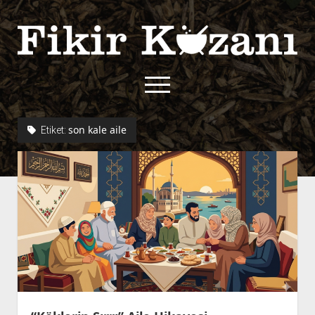
Fikir
Kazanı
menüyü
aç
twitter
facebook
rss
fikirkazani@qoshe.
son kale aile
Etiket:
açılır
Hakkımızda
menüyü
Kullanım Koşulları
Kurallar
aç
Gizlilik Politikası
Başvuru
Çerez Politikası
İletişim