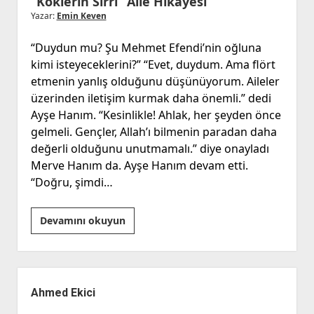
“Köklerin Sırrı” Aile Hikayesi
Yazar:
Emin Keven
“Duydun mu? Şu Mehmet Efendi’nin oğluna
kimi isteyeceklerini?” “Evet, duydum. Ama flört
etmenin yanlış olduğunu düşünüyorum. Aileler
üzerinden iletişim kurmak daha önemli.” dedi
Ayşe Hanım. “Kesinlikle! Ahlak, her şeyden önce
gelmeli. Gençler, Allah’ı bilmenin paradan daha
değerli olduğunu unutmamalı.” diye onayladı
Merve Hanım da. Ayşe Hanım devam etti.
“Doğru, şimdi…
“Köklerin
Devamını okuyun
Sırrı”
Aile
Hikayesi
Yan
Menü
Ahmed Ekici