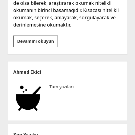
de olsa bilerek, araştırarak okumak nitelikli
okumanın birinci basamağıdır. Kısacası nitelikli
okumak, seçerek, anlayarak, sorgulayarak ve
derinlemesine okumaktır.
Okumak…
Devamını okuyun
Neyi,
Nasıl
Okumak?
Yan
“Nitelikli
Menü
Ahmed Ekici
Okumak,
Sükûtun
Tüm yazıları
Çığlığını
Anlama
Çabasıdır!”
Son Yazılar