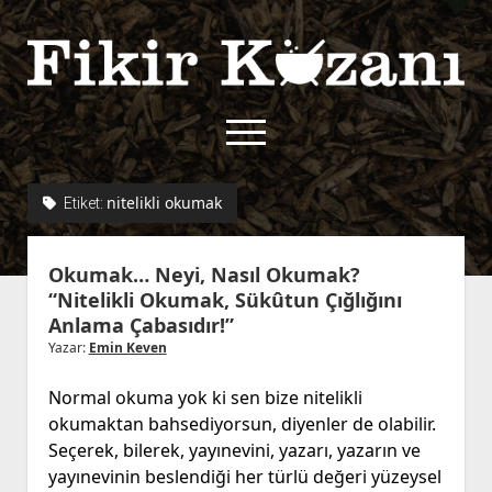
Fikir
Kazanı
menüyü
aç
twitter
facebook
rss
fikirkazani@qoshe.
nitelikli okumak
Etiket:
açılır
Hakkımızda
Okumak… Neyi, Nasıl Okumak?
menüyü
Kullanım Koşulları
Kurallar
“Nitelikli Okumak, Sükûtun Çığlığını
aç
Anlama Çabasıdır!”
Gizlilik Politikası
Başvuru
Yazar:
Emin Keven
Çerez Politikası
İletişim
Normal okuma yok ki sen bize nitelikli
okumaktan bahsediyorsun, diyenler de olabilir.
Seçerek, bilerek, yayınevini, yazarı, yazarın ve
yayınevinin beslendiği her türlü değeri yüzeysel