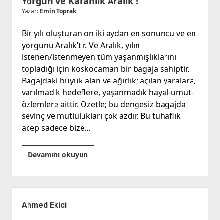
Yorgun ve Karanlık Aralık !
Yazar:
Emin Toprak
Bir yılı oluşturan on iki aydan en sonuncu ve en
yorgunu Aralık’tır. Ve Aralık, yılın
istenen/istenmeyen tüm yaşanmışlıklarını
topladığı için koskocaman bir bagaja sahiptir.
Bagajdaki büyük alan ve ağırlık; açılan yaralara,
varılmadık hedeflere, yaşanmadık hayal-umut-
özlemlere aittir. Özetle; bu dengesiz bagajda
sevinç ve mutlulukları çok azdır. Bu tuhaflık
acep sadece bize…
Yorgun
Devamını okuyun
ve
Karanlık
Aralık
Yan
!
Menü
Ahmed Ekici