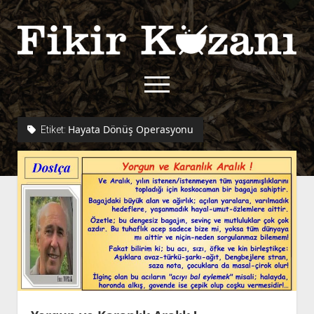
Fikir
Kazanı
menüyü
aç
twitter
facebook
rss
fikirkazani@qoshe.
Hayata Dönüş Operasyonu
Etiket:
açılır
Hakkımızda
menüyü
Kullanım Koşulları
Kurallar
aç
Gizlilik Politikası
Başvuru
Çerez Politikası
İletişim