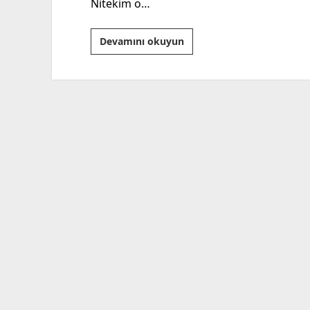
Nitekim o…
Trump,
Devamını okuyun
Kim’e
Karşı