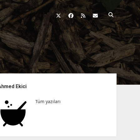
twitter
facebook
rss
fikirkazani@qosh
nü
Ahmed Ekici
Tüm yazıları