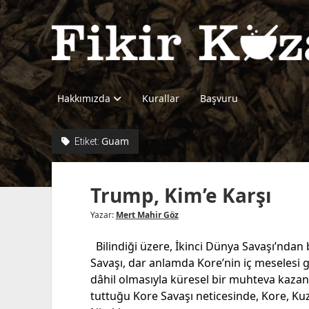
Fikir
Kazanı
Hakkımızda
Kurallar
Başvuru
Guam
Etiket:
Trump, Kim’e Karşı
Yazar:
Mert Mahir Göz
Bilindiği üzere, İkinci Dünya Savaşı’ndan
Savaşı, dar anlamda Kore’nin iç meselesi 
dâhil olmasıyla küresel bir muhteva kazanm
tuttuğu Kore Savaşı neticesinde, Kore, Kuz