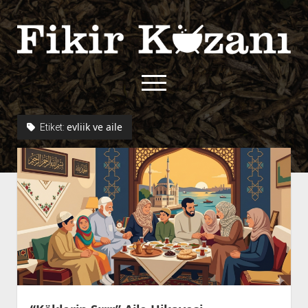
Fikir
Kazanı
menüyü
aç
twitter
facebook
rss
fikirkazani@qoshe.
evliik ve aile
Etiket:
açılır
Hakkımızda
menüyü
Kullanım Koşulları
Kurallar
aç
Gizlilik Politikası
Başvuru
Çerez Politikası
İletişim