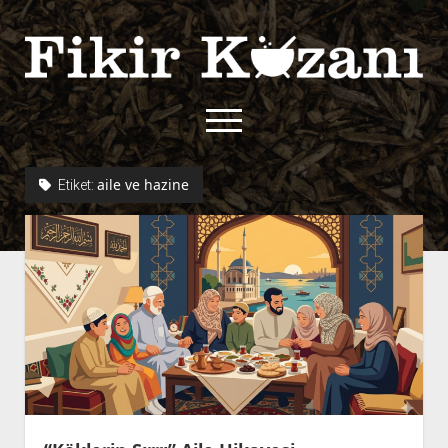
Fikir
Kazanı
menüyü
aç
twitter
facebook
rss
fikirkazani@qoshe.
aile ve hazine
Etiket:
açılır
Hakkımızda
menüyü
Kullanım Koşulları
Kurallar
aç
Gizlilik Politikası
Başvuru
Çerez Politikası
İletişim