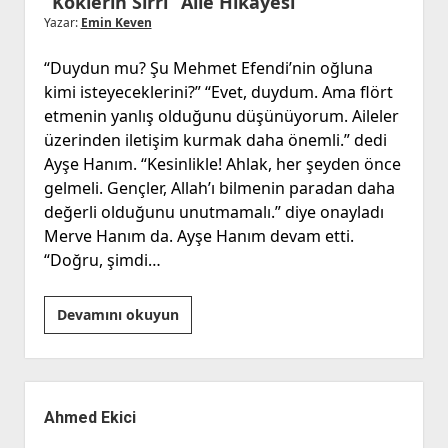
“Köklerin Sırrı” Aile Hikayesi
Yazar:
Emin Keven
“Duydun mu? Şu Mehmet Efendi’nin oğluna
kimi isteyeceklerini?” “Evet, duydum. Ama flört
etmenin yanlış olduğunu düşünüyorum. Aileler
üzerinden iletişim kurmak daha önemli.” dedi
Ayşe Hanım. “Kesinlikle! Ahlak, her şeyden önce
gelmeli. Gençler, Allah’ı bilmenin paradan daha
değerli olduğunu unutmamalı.” diye onayladı
Merve Hanım da. Ayşe Hanım devam etti.
“Doğru, şimdi…
“Köklerin
Devamını okuyun
Sırrı”
Aile
Hikayesi
Yan
Menü
Ahmed Ekici