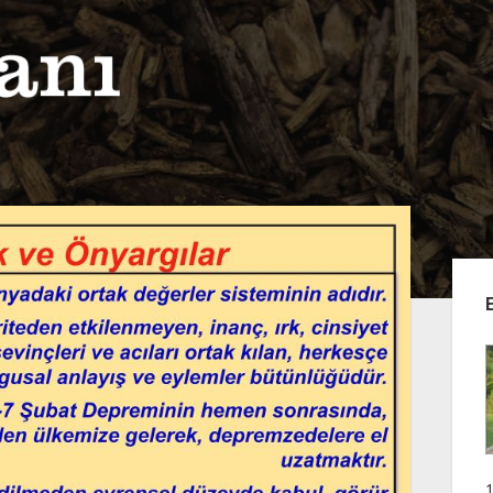
Yan
Me