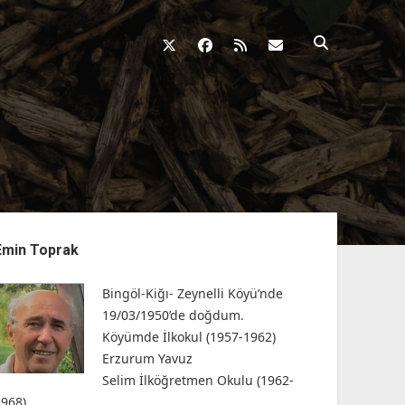
twitter
facebook
rss
fikirkazani@qosh
nü
Emin Toprak
Bingöl-Kiğı- Zeynelli Köyü’nde
19/03/1950’de doğdum.
Köyümde İlkokul (1957-1962)
Erzurum Yavuz
Selim İlköğretmen Okulu (1962-
1968)