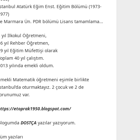
İstanbul Atatürk Eğim Enst. Eğitim Bölümü (1973-
1977)
ve Marmara Ün. PDR bölümü Lisans tamamlama...
 yıl İlkokul Öğretmeni,
16 yıl Rehber Öğretmen,
9 yıl Eğitim Müfettişi olarak
oplam 40 yıl çalıştım.
2013 yılında emekli oldum.
Emekli Matematik öğretmeni eşimle birlikte
İstanbul’da oturmaktayız. 2 çocuk ve 2 de
torunumuz var.
https://etoprak1950.blogspot.com/
Blogumda
DOSTÇA
yazılar yazıyorum.
Tüm yazıları