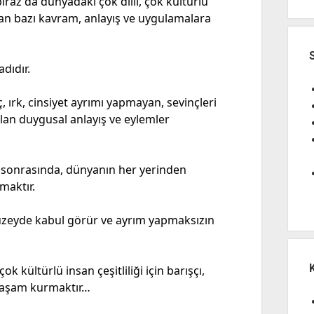
iraz da dünyadaki çok dilli, çok kültürlü
ran bazı kavram, anlayış ve uygulamalara
dıdır.
, ırk, cinsiyet ayrımı yapmayan, sevinçleri
yılan duygusal anlayış ve eylemler
 sonrasında, dünyanın her yerinden
maktır.
düzeyde kabul görür ve ayrım yapmaksızın
ok kültürlü insan çeşitliliği için barışçı,
 yaşam kurmaktır…