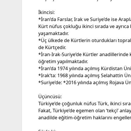
İkincisi:
*İran’da Farslar, Irak ve Suriye’de ise Ara
Kürt nüfus çokluğu ikinci sırada ve ayrıca 
yaşamaktadır.
*Üç ülkede de Kürtlerin oturdukları toprak
de Kürtçedir.
*İran-Irak-Suriye’de Kürtler anadillerinde
öğretim yapılmaktadır.
*İran’da 1974 yılında açılmış Kürdistan Üni
*Irak’ta: 1968 yılında açılmış Selahattin Üni
*Suriye’de: *2016 yılında açılmış Rojava Ü
Üçüncüsü:
Türkiye’de çoğunluk nüfus Türk, ikinci sır
Fakat, Türkiye’de egemen olan ‘tekçi’ anla
anadilde eğitim-öğretim haklarını engelle