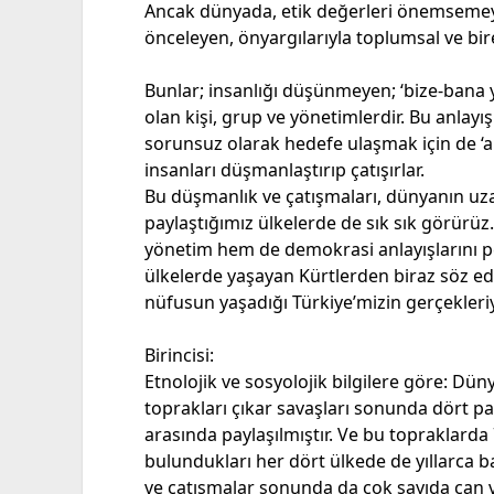
Ancak dünyada, etik değerleri önemsemeye
önceleyen, önyargılarıyla toplumsal ve bir
Bunlar; insanlığı düşünmeyen; ‘bize-bana yet
olan kişi, grup ve yönetimlerdir. Bu anlayı
sorunsuz olarak hedefe ulaşmak için de ‘algı
insanları düşmanlaştırıp çatışırlar.
Bu düşmanlık ve çatışmaları, dünyanın uz
paylaştığımız ülkelerde de sık sık görürüz.
yönetim hem de demokrasi anlayışlarını p
ülkelerde yaşayan Kürtlerden biraz söz ede
nüfusun yaşadığı Türkiye’mizin gerçekleriy
Birincisi:
Etnolojik ve sosyolojik bilgilere göre: Dün
toprakları çıkar savaşları sonunda dört par
arasında paylaşılmıştır. Ve bu topraklarda
bulundukları her dört ülkede de yıllarca
ve çatışmalar sonunda da çok sayıda can v