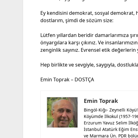
Ey kendisini demokrat, sosyal demokrat, h
dostlarım, şimdi de sözüm size:
Lütfen yıllardan beridir damarlarımıza şırın
önyargılara karşı çıkınız. Ve insanlarımızın 
zenginlik sayınız. Evrensel etik değerlerin
Hep birlikte ve sevgiyle, saygıyla, dostlukl
Emin Toprak – DOSTÇA
Emin Toprak
Bingöl-Kiğı- Zeynelli Köy
Köyümde İlkokul (1957-19
Erzurum Yavuz Selim İlkö
İstanbul Atatürk Eğim Ens
ve Marmara Ün. PDR böl