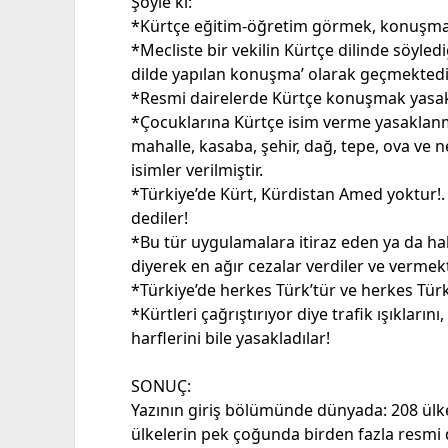
Şöyle ki:
*Kürtçe eğitim-öğretim görmek, konuşmak,
*Mecliste bir vekilin Kürtçe dilinde söyledi
dilde yapılan konuşma’ olarak geçmektedi
*Resmi dairelerde Kürtçe konuşmak yasakt
*Çocuklarına Kürtçe isim verme yasaklanmı
mahalle, kasaba, şehir, dağ, tepe, ova ve 
isimler verilmiştir.
*Türkiye’de Kürt, Kürdistan Amed yoktur!. 
dediler!
*Bu tür uygulamalara itiraz eden ya da hak
diyerek en ağır cezalar verdiler ve vermekt
*Türkiye’de herkes Türk’tür ve herkes Tür
*Kürtleri çağrıştırıyor diye trafik ışıkları
harflerini bile yasakladılar!
SONUÇ:
Yazının giriş bölümünde dünyada: 208 ülke,
ülkelerin pek çoğunda birden fazla resmi 