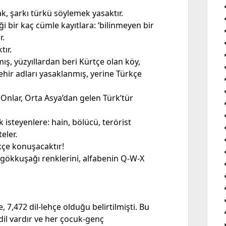
 şarkı türkü söylemek yasaktır.
ği bir kaç cümle kayıtlara: ‘bilinmeyen bir
r.
ır.
ş, yüzyıllardan beri Kürtçe olan köy,
nehir adları yasaklanmış, yerine Türkçe
Onlar, Orta Asya’dan gelen Türk’tür
 isteyenlere: hain, bölücü, terörist
eler.
kçe konuşacaktır!
nı, gökkuşağı renklerini, alfabenin Q-W-X
 7,472 dil-lehçe olduğu belirtilmişti. Bu
dil vardır ve her çocuk-genç