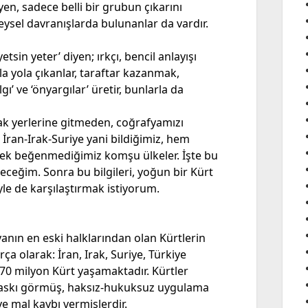
n, sadece belli bir grubun çıkarını
eysel davranışlarda bulunanlar da vardır.
sin yeter’ diyen; ırkçı, bencil anlayışı
şla yola çıkanlar, taraftar kazanmak,
’ ve ‘önyargılar’ üretir, bunlarla da
ak yerlerine gitmeden, coğrafyamızı
 İran-Irak-Suriye yani bildiğimiz, hem
ek beğenmediğimiz komşu ülkeler. İşte bu
ceğim. Sonra bu bilgileri, yoğun bir Kürt
le de karşılaştırmak istiyorum.
yanın en eski halklarından olan Kürtlerin
ça olarak: İran, Irak, Suriye, Türkiye
 70 milyon Kürt yaşamaktadır. Kürtler
 baskı görmüş, haksız-hukuksuz uygulama
e mal kaybı vermişlerdir.