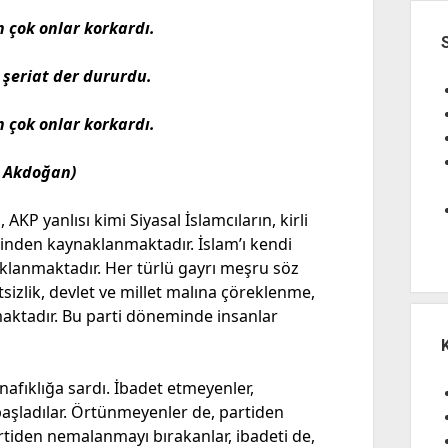
n çok onlar korkardı.
 şeriat der dururdu.
 çok onlar korkardı.
 Akdoğan)
KP yanlısı kimi Siyasal İslamcıların, kirli
rinden kaynaklanmaktadır. İslam’ı kendi
klanmaktadır. Her türlü gayrı meşru söz
etsizlik, devlet ve millet malına çöreklenme,
lmaktadır. Bu parti döneminde insanlar
fıklığa sardı. İbadet etmeyenler,
aşladılar. Örtünmeyenler de, partiden
rtiden nemalanmayı bırakanlar, ibadeti de,