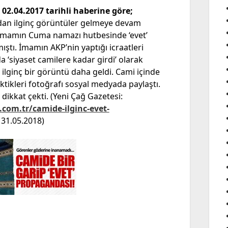
02.04.2017 tarihli haberine göre;
dan ilginç görüntüler gelmeye devam
imamın Cuma namazı hutbesinde ‘evet’
tı. İmamın AKP’nin yaptığı icraatleri
a ‘siyaset camilere kadar girdi’ olarak
ilginç bir görüntü daha geldi. Cami içinde
ektikleri fotoğrafı sosyal medyada paylaştı.
 dikkat çekti. (Yeni Çağ Gazetesi:
com.tr/camide-ilginc-evet-
: 31.05.2018)