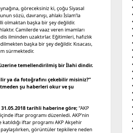
nağına, göreceksiniz ki, çoğu Siyasal
ğunun sözü, davranışı, ahlakı İslam’la
lli olmaktan başka bir şey değildir.
 Ahlaktır. Camilerde vaaz veren imamları
is ilminden uzaktırlar. Eğitimleri, hafızlık
edilmekten başka bir şey değildir. Kısacası,
küm sürmektedir.
üzerine temellendirilmiş bir İlahi dindir.
ir ya da fotoğrafını çekebilir misiniz?”
etmeden şu haberleri okur ve şu
31.05.2018 tarihli haberine göre;
“AKP
 içinde iftar programı düzenledi. AKP’nin
 katıldığı iftar programı AKP Akşehir
paylaşılırken, görüntüler tepkilere neden