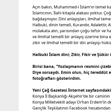
Açın bakın, Muhammed-i İslam’ın temel kay
İslamcının, İlahi kitapla alakası yoktur. Ço
bağdaşmıyor. Dini anlayışları, ilmihal teme
Halbuki, dinin temeli, Kurandır, Adalettir,
mülakata alın, yarısından çoğu tefsir ve had
ve ilmihal temelli bir anlayış üzerine bina 
zikir ve ilmihal temelli bir din anlayışı hü
Halbuki İslam dini; Zikir, Fikir ve Şükür 
Birisi bana, “Yozlaşmanın resmini çizebil
Diye sorsaydı. Emin olun, hiç tereddüt 
fotoğrafları gösterirdim.
Yeni Çağ Gazetesi İnternet sayfasındaki 
Konya İl Başkanlığı Akşehir’de bir caminin
Konya Milletvekili adayı Orhan Erdem’in de
Gençlik Teşkilatının Facebook hesabından 