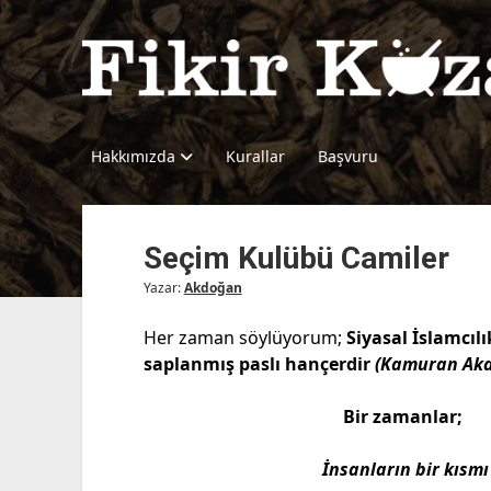
Fikir
Kazanı
Hakkımızda
Kurallar
Başvuru
Seçim Kulübü Camiler
Yazar:
Akdoğan
Her zaman söylüyorum;
Siyasal İslamcılı
saplanmış paslı hançerdir
(Kamuran Akd
Bir zamanlar
İnsanların bir kısmı