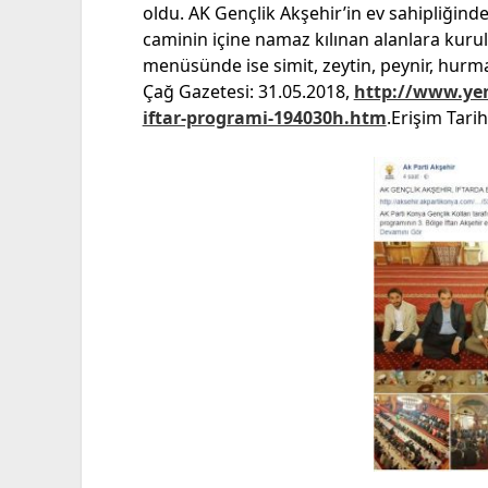
oldu. AK Gençlik Akşehir’in ev sahipliğind
caminin içine namaz kılınan alanlara kurul
menüsünde ise simit, zeytin, peynir, hurma
Çağ Gazetesi: 31.05.2018,
http://www.yen
iftar-programi-194030h.htm
.Erişim Tarih