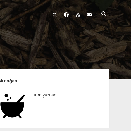
twitter
facebook
rss
fikirkazani@qosh
nü
Akdoğan
Tüm yazıları