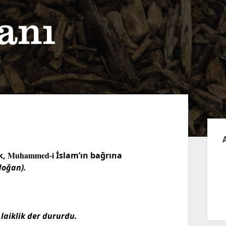
Yan
Me
Muhammed-i
k,
İslam’ın bağrına
oğan).
;
 laiklik der dururdu.