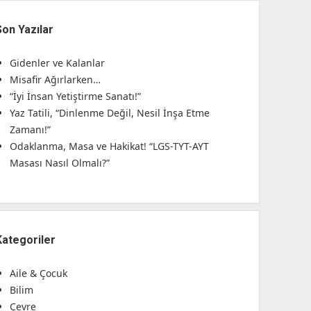
Son Yazılar
Gidenler ve Kalanlar
Misafir Ağırlarken…
“İyi İnsan Yetiştirme Sanatı!”
Yaz Tatili, “Dinlenme Değil, Nesil İnşa Etme
Zamanı!”
Odaklanma, Masa ve Hakikat! “LGS-TYT-AYT
Masası Nasıl Olmalı?”
Kategoriler
Aile & Çocuk
Bilim
Çevre