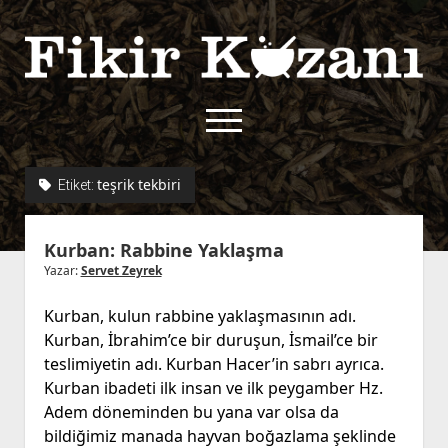
Fikir
Kazanı
menüyü
aç
twitter
facebook
rss
fikirkazani@qoshe.
teşrik tekbiri
Etiket:
açılır
Hakkımızda
Kurban: Rabbine Yaklaşma
menüyü
Kullanım Koşulları
Kurallar
aç
Yazar:
Servet Zeyrek
Gizlilik Politikası
Başvuru
Kurban, kulun rabbine yaklaşmasının adı.
Çerez Politikası
Kurban, İbrahim’ce bir duruşun, İsmail’ce bir
İletişim
teslimiyetin adı. Kurban Hacer’in sabrı ayrıca.
Kurban ibadeti ilk insan ve ilk peygamber Hz.
Adem döneminden bu yana var olsa da
bildiğimiz manada hayvan boğazlama şeklinde