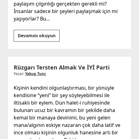
paylaşım çılgınlığı gerçekten gerekli mi?
İnsanlar sadece bir şeyleri paylaşmak için mi
yaşıyorlar? Bu…
Hiç
Devamını okuyun
Kimse
Kendisi
Olmak
İstemiyor
Rüzgarı Tersten Almak Ve İYİ Parti
Yazar:
Yakup Tunç
Kişinin kendini olgunlaştırması, bir yönüyle
kendisine “yeni” bir şey söyleyebilmesi ile
iltisaklı bir eylem. Dün halet-i ruhiyesinde
bulunan ucuz bir kavramın bir şekilde daha
kemal bir manaya devinimi, bu yeni gelen
mana/algının eskiye nazaran çok daha latif ve
ince olması kişinin olgunluk hanesine artı bir