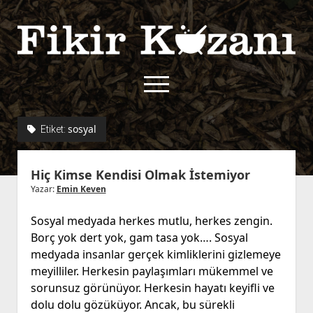
Fikir
Kazanı
menüyü
aç
twitter
facebook
rss
fikirkazani@qoshe.
sosyal
Etiket:
açılır
Hakkımızda
Hiç Kimse Kendisi Olmak İstemiyor
menüyü
Kullanım Koşulları
Kurallar
aç
Yazar:
Emin Keven
Gizlilik Politikası
Başvuru
Sosyal medyada herkes mutlu, herkes zengin.
Çerez Politikası
Borç yok dert yok, gam tasa yok…. Sosyal
İletişim
medyada insanlar gerçek kimliklerini gizlemeye
meyilliler. Herkesin paylaşımları mükemmel ve
sorunsuz görünüyor. Herkesin hayatı keyifli ve
dolu dolu gözüküyor. Ancak, bu sürekli