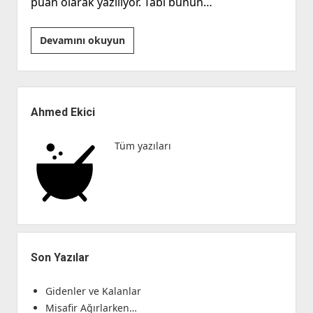
puan olarak yazılıyor. Tabi bunun…
Rüzgarı
Devamını okuyun
Tersten
Almak
Ve
Yan
İYİ
Menü
Ahmed Ekici
Parti
Tüm yazıları
Son Yazılar
Gidenler ve Kalanlar
Misafir Ağırlarken…