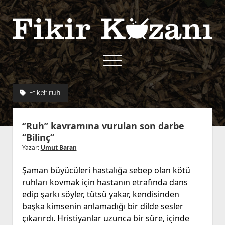
Fikir
Kazanı
menüyü
aç
twitter
facebook
rss
fikirkazani@qoshe.
ruh
Etiket:
açılır
Hakkımızda
‘’Ruh’’ kavramına vurulan son darbe
menüyü
Kullanım Koşulları
Kurallar
‘’Bilinç’’
aç
Gizlilik Politikası
Başvuru
Yazar:
Umut Baran
Çerez Politikası
Şaman büyücüleri hastalığa sebep olan kötü
İletişim
ruhları kovmak için hastanın etrafında dans
edip şarkı söyler, tütsü yakar, kendisinden
başka kimsenin anlamadığı bir dilde sesler
çıkarırdı. Hristiyanlar uzunca bir süre, içinde