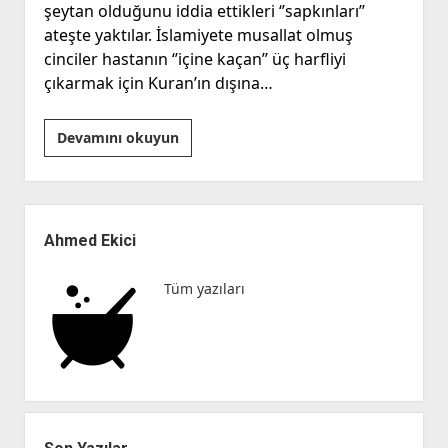
şeytan olduğunu iddia ettikleri ‘’sapkınları’’
ateşte yaktılar. İslamiyete musallat olmuş
cinciler hastanın ‘’içine kaçan’’ üç harfliyi
çıkarmak için Kuran’ın dışına…
‘’Ruh’’
Devamını okuyun
kavramına
vurulan
son
Yan
darbe
Menü
Ahmed Ekici
‘’Bilinç’’
Tüm yazıları