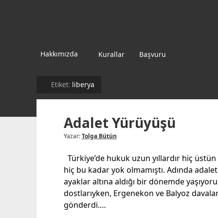
Fikir
Kazanı
Hakkımızda
Kurallar
Başvuru
liberya
Etiket:
Adalet Yürüyüşü
Yazar:
Tolga Bütün
Türkiye’de hukuk uzun yıllardır hiç üstün
hiç bu kadar yok olmamıştı. Adında adalet o
ayaklar altına aldığı bir dönemde yaşıyoruz
dostlarıyken, Ergenekon ve Balyoz davala
gönderdi.…