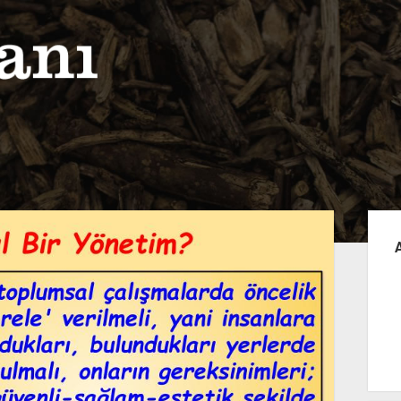
Yan
Me