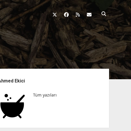
twitter
facebook
rss
fikirkazani@qosh
nü
Ahmed Ekici
Tüm yazıları