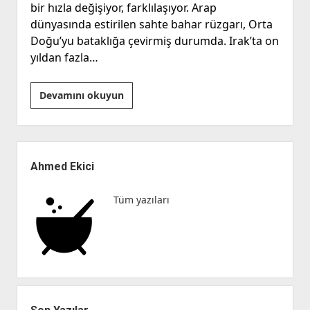
bir hızla değişiyor, farklılaşıyor. Arap
dünyasında estirilen sahte bahar rüzgarı, Orta
Doğu’yu bataklığa çevirmiş durumda. Irak’ta on
yıldan fazla…
Kendini
Devamını okuyun
Gerçekleştiren
Kehanet
ve
Yan
Bir
Menü
Ahmed Ekici
Komplo
Teorisi
Tüm yazıları
Denemesi