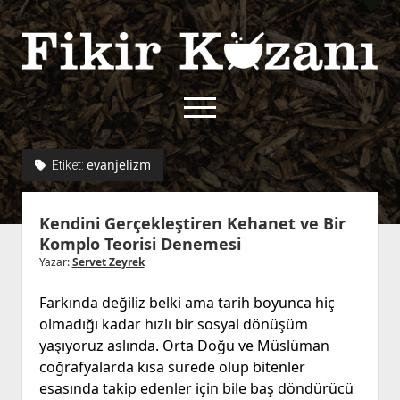
Fikir
Kazanı
menüyü
aç
twitter
facebook
rss
fikirkazani@qoshe.
evanjelizm
Etiket:
açılır
Hakkımızda
Kendini Gerçekleştiren Kehanet ve Bir
menüyü
Kullanım Koşulları
Kurallar
Komplo Teorisi Denemesi
aç
Gizlilik Politikası
Başvuru
Yazar:
Servet Zeyrek
Çerez Politikası
Farkında değiliz belki ama tarih boyunca hiç
İletişim
olmadığı kadar hızlı bir sosyal dönüşüm
yaşıyoruz aslında. Orta Doğu ve Müslüman
coğrafyalarda kısa sürede olup bitenler
esasında takip edenler için bile baş döndürücü