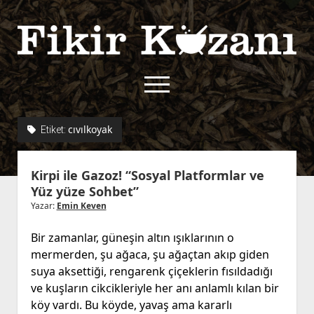
Fikir
Kazanı
menüyü
aç
twitter
facebook
rss
fikirkazani@qoshe.
cıvılkoyak
Etiket:
açılır
Hakkımızda
Kirpi ile Gazoz! “Sosyal Platformlar ve
menüyü
Kullanım Koşulları
Kurallar
Yüz yüze Sohbet”
aç
Gizlilik Politikası
Başvuru
Yazar:
Emin Keven
Çerez Politikası
Bir zamanlar, güneşin altın ışıklarının o
İletişim
mermerden, şu ağaca, şu ağaçtan akıp giden
suya aksettiği, rengarenk çiçeklerin fısıldadığı
ve kuşların cikcikleriyle her anı anlamlı kılan bir
köy vardı. Bu köyde, yavaş ama kararlı