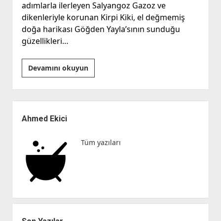
adımlarla ilerleyen Salyangoz Gazoz ve
dikenleriyle korunan Kirpi Kiki, el değmemiş
doğa harikası Göğden Yayla’sının sunduğu
güzellikleri…
Kirpi
Devamını okuyun
ile
Gazoz!
“Sosyal
Yan
Platformlar
Menü
Ahmed Ekici
ve
Yüz
Tüm yazıları
yüze
Sohbet”