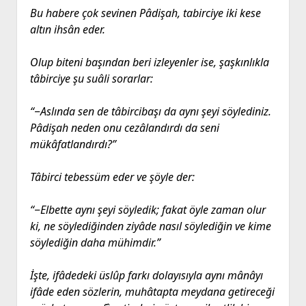
Bu habere çok sevinen Pâdişah, tabirciye iki kese
altın ihsân eder.
Olup biteni başından beri izleyenler ise, şaşkınlıkla
tâbirciye şu suâli sorarlar:
“‒Aslında sen de tâbircibaşı da aynı şeyi söylediniz.
Pâdişah neden onu cezâlandırdı da seni
mükâfatlandırdı?”
Tâbirci tebessüm eder ve şöyle der:
“‒Elbette aynı şeyi söyledik; fakat öyle zaman olur
ki, ne söylediğinden ziyâde nasıl söylediğin ve kime
söylediğin daha mühimdir.”
İşte, ifâdedeki üslûp farkı dolayısıyla aynı mânâyı
ifâde eden sözlerin, muhâtapta meydana getireceği