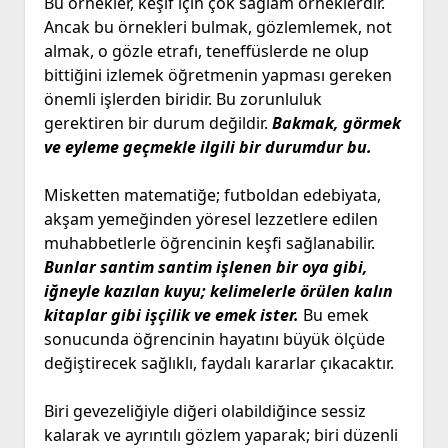
Bu örnekler, keşif için çok sağlam örneklerdir.
Ancak bu örnekleri bulmak, gözlemlemek, not
almak, o gözle etrafı, teneffüslerde ne olup
bittiğini izlemek öğretmenin yapması gereken
önemli işlerden biridir. Bu zorunluluk
gerektiren bir durum değildir.
Bakmak, görmek
ve eyleme geçmekle ilgili bir durumdur bu.
Misketten matematiğe; futboldan edebiyata,
akşam yemeğinden yöresel lezzetlere edilen
muhabbetlerle öğrencinin keşfi sağlanabilir.
Bunlar santim santim işlenen bir oya gibi,
iğneyle kazılan kuyu; kelimelerle örülen kalın
kitaplar gibi işçilik ve emek ister.
Bu emek
sonucunda öğrencinin hayatını büyük ölçüde
değiştirecek sağlıklı, faydalı kararlar çıkacaktır.
Biri gevezeliğiyle diğeri olabildiğince sessiz
kalarak ve ayrıntılı gözlem yaparak; biri düzenli