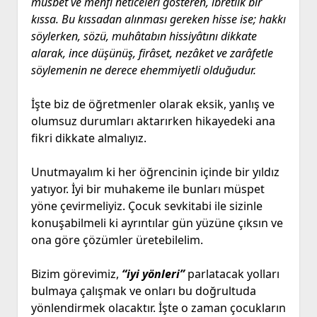
müsbet ve menfî neticeleri gösteren, ibretlik bir
kıssa. Bu kıssadan alınması gereken hisse ise; hakkı
söylerken, sözü, muhâtabın hissiyâtını dikkate
alarak, ince düşünüş, firâset, nezâket ve zarâfetle
söylemenin ne derece ehemmiyetli olduğudur.
İşte biz de öğretmenler olarak eksik, yanlış ve
olumsuz durumları aktarırken hikayedeki ana
fikri dikkate almalıyız.
Unutmayalım ki her öğrencinin içinde bir yıldız
yatıyor. İyi bir muhakeme ile bunları müspet
yöne çevirmeliyiz. Çocuk sevkitabi ile sizinle
konuşabilmeli ki ayrıntılar gün yüzüne çıksın ve
ona göre çözümler üretebilelim.
Bizim görevimiz,
“iyi yönleri”
parlatacak yolları
bulmaya çalışmak ve onları bu doğrultuda
yönlendirmek olacaktır. İşte o zaman çocukların