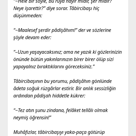
“‒Hele bir söyle, bu rüyâ hayır mıdır, şer midir?
Neye işarettir?” diye sorar. Tâbircibaşı hiç
düşünmeden:
“‒Maalesef şerdir pâdişâhım!” der ve sözlerine
şöyle devam eder:
“–Uzun yaşayacaksınız; ama ne yazık ki gözlerinizin
önünde bütün yakınlarınızın birer birer ölüp sizi
yapayalnız bıraktıklarını göreceksiniz.”
Tâbircibaşının bu yorumu, pâdişâhın gönlünde
âdeta soğuk rüzgârlar estirir. Bir anlık sessizliğin
ardından pâdişah hiddetle kükrer:
“‒Tez atın şunu zindana, felâket tellâlı olmak
neymiş öğrensin!”
Muhâfızlar, tâbircibaşıyı yaka-paça götürüp