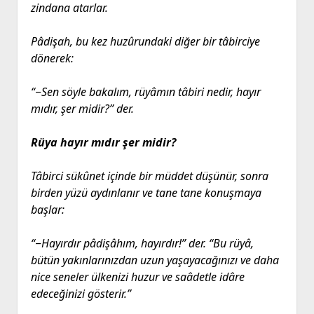
zindana atarlar.
Pâdişah, bu kez huzûrundaki diğer bir tâbirciye
dönerek:
“‒Sen söyle bakalım, rüyâmın tâbiri nedir, hayır
mıdır, şer midir?” der.
Rüya hayır mıdır şer midir?
Tâbirci sükûnet içinde bir müddet düşünür, sonra
birden yüzü aydınlanır ve tane tane konuşmaya
başlar:
“‒Hayırdır pâdişâhım, hayırdır!” der. “Bu rüyâ,
bütün yakınlarınızdan uzun yaşayacağınızı ve daha
nice seneler ülkenizi huzur ve saâdetle idâre
edeceğinizi gösterir.”