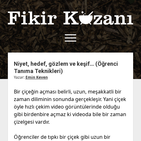
Fikir
Kazanı
menüyü
aç
twitter
facebook
rss
fikirkazani@qoshe.
Niyet, hedef, gözlem ve keşif… (Öğrenci
Tanıma Teknikleri)
açılır
Hakkımızda
Yazar:
Emin Keven
menüyü
Kullanım Koşulları
Kurallar
aç
Bir çiçeğin açması belirli, uzun, meşakkatli bir
Gizlilik Politikası
Başvuru
zaman diliminin sonunda gerçekleşir. Yani çiçek
Çerez Politikası
öyle hızlı çekim video görüntülerinde olduğu
İletişim
gibi birdenbire açmaz ki videoda bile bir zaman
çizelgesi vardır.
Öğrenciler de tıpkı bir çiçek gibi uzun bir