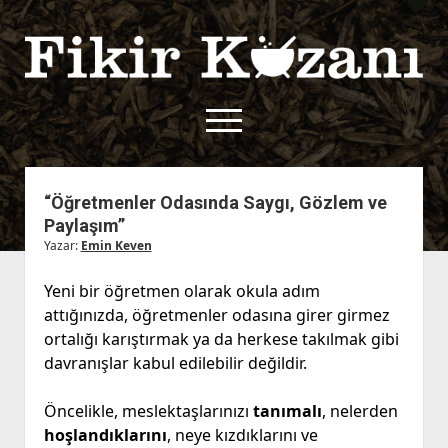
Fikir
Kazanı
menüyü
aç
twitter
facebook
rss
fikirkazani@qoshe.
“Öğretmenler Odasında Saygı, Gözlem ve
Paylaşım”
açılır
Hakkımızda
Yazar:
Emin Keven
menüyü
Kullanım Koşulları
Kurallar
aç
Yeni bir öğretmen olarak okula adım
Gizlilik Politikası
Başvuru
attığınızda, öğretmenler odasına girer girmez
Çerez Politikası
ortalığı karıştırmak ya da herkese takılmak gibi
İletişim
davranışlar kabul edilebilir değildir.
Öncelikle, meslektaşlarınızı
tanımalı
, nelerden
hoşlandıklarını
, neye kızdıklarını ve