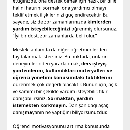
ettiğinizde, ona destek olmak için nazik bir dille
halini hatırını sormak, ona yardımcı olmayı
teklif etmek ilişkilerinizi güçlendirecektir. Bu
sayede, siz de zor zamanlarınızda
kimlerden
yardım isteyebileceğinizi
öğrenmiş olursunuz.
“İyi bir dost, zor zamanlarda belli olur.”
Mesleki anlamda da diğer öğretmenlerden
faydalanmak istersiniz. Bu noktada, onların
deneyimlerinden yararlanmak,
ders işleyiş
yöntemlerini, kullandıkları materyalleri ve
öğrenci yönetimi konusundaki taktiklerini
öğrenmek çok değerli olacaktır. Bunun için, açık
ve samimi bir şekilde yardım isteyebilir, fikir
danışabilirsiniz.
Sormaktan, yardım
istemekten korkmayın.
Danışan dağı aşar,
danış
ma
yanın ne yaptığını biliyorsunuzdur.
Öğrenci motivasyonunu artırma konusunda