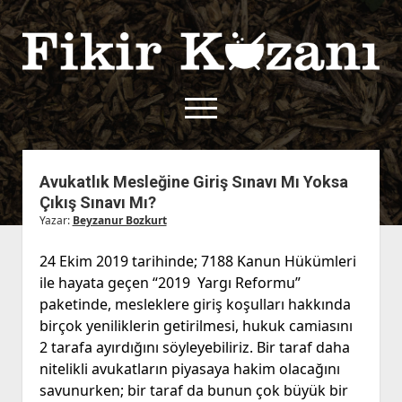
Fikir
Kazanı
menüyü
aç
twitter
facebook
rss
fikirkazani@qoshe.
Avukatlık Mesleğine Giriş Sınavı Mı Yoksa
Çıkış Sınavı Mı?
açılır
Hakkımızda
Yazar:
Beyzanur Bozkurt
menüyü
Kullanım Koşulları
Kurallar
aç
24 Ekim 2019 tarihinde; 7188 Kanun Hükümleri
Gizlilik Politikası
Başvuru
ile hayata geçen “2019 Yargı Reformu”
Çerez Politikası
paketinde, mesleklere giriş koşulları hakkında
İletişim
birçok yeniliklerin getirilmesi, hukuk camiasını
2 tarafa ayırdığını söyleyebiliriz. Bir taraf daha
nitelikli avukatların piyasaya hakim olacağını
savunurken; bir taraf da bunun çok büyük bir