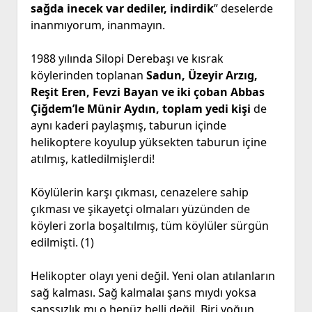
sağda inecek var dediler, indirdik
” deselerde
inanmıyorum, inanmayın.
1988 yılında Silopi Derebaşı ve kısrak
köylerinden toplanan
Sadun, Üzeyir Arzıg,
Reşit Eren, Fevzi Bayan ve iki çoban Abbas
Çiğdem’le Münir Aydın, toplam yedi kişi
de
aynı kaderi paylaşmış, taburun içinde
helikoptere koyulup yüksekten taburun içine
atılmış, katledilmişlerdi!
Köylülerin karşı çıkması, cenazelere sahip
çıkması ve şikayetçi olmaları yüzünden de
köyleri zorla boşaltılmış, tüm köylüler sürgün
edilmişti. (1)
Helikopter olayı yeni değil. Yeni olan atılanların
sağ kalması. Sağ kalmalaı şans mıydı yoksa
şanssızlık mı o henüz belli değil. Biri yoğun