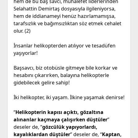
hem de bu baş savcı, muhalefet liderlerinden
Selahattin Demirtaş dosyasıyla ilgileniyorsa,
hem de iddianameyi henüz hazırlamamışsa,
tarafsızlık ve bağımsızlıktan söz etmek cehalet
olur. (2)
İnsanlar helikopterden atılıyor ve tesadüfen
yaşıyorlar!
Başsavcı, biz otobüsle gitmeye bile korkar ve
hesabını çıkarırken, balayına helikopterle
gidebilecek gelire sahip!
İki helikopter, iki yaşam. İlkine yaşamak denirse!
“
Helikopterin kapısı açıktı, gözaltına
alınanlar kaçmaya çalışırken düştüler
”
deseler de, “
gözcülük yapıyorlardı,
kayalıklardan düştüler
” deseler de, “
Kaptan,