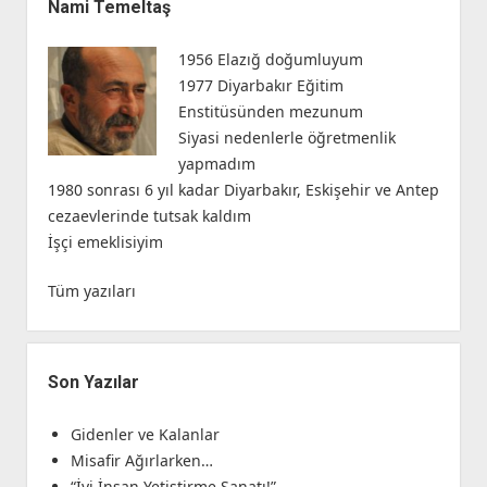
Menü
Nami Temeltaş
1956 Elazığ doğumluyum
1977 Diyarbakır Eğitim
Enstitüsünden mezunum
Siyasi nedenlerle öğretmenlik
yapmadım
1980 sonrası 6 yıl kadar Diyarbakır, Eskişehir ve Antep
cezaevlerinde tutsak kaldım
İşçi emeklisiyim
Tüm yazıları
Son Yazılar
Gidenler ve Kalanlar
Misafir Ağırlarken…
“İyi İnsan Yetiştirme Sanatı!”