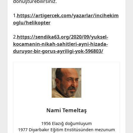
dönüştürebilirsiniz.
1.
https://artigercek.com/yazarlar/incihekim
oglu/helikopter
2.
https://sendika63.org/2020/09/yuksel-
kocamanin-nikah-sahitleri-ayni-hizada-
duruyor-bir-gorus-ayriligi-yok-596803/
Nami Temeltaş
1956 Elazığ doğumluyum
1977 Diyarbakır Eğitim Enstitüsünden mezunum