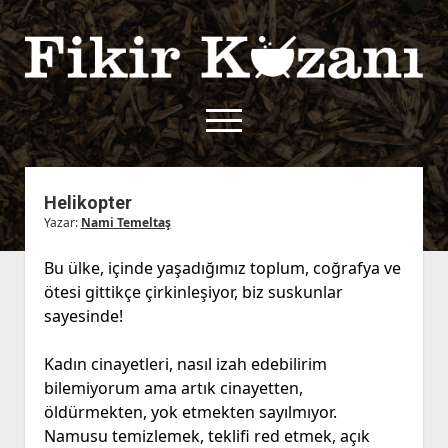
Fikir
Kazanı
menüyü
aç
twitter
facebook
rss
fikirkazani@qoshe.
Helikopter
Yazar:
Nami Temeltaş
açılır
Hakkımızda
menüyü
Kullanım Koşulları
Kurallar
Bu ülke, içinde yaşadığımız toplum, coğrafya ve
aç
ötesi gittikçe çirkinleşiyor, biz suskunlar
Gizlilik Politikası
Başvuru
sayesinde!
Çerez Politikası
İletişim
Kadın cinayetleri, nasıl izah edebilirim
bilemiyorum ama artık cinayetten,
öldürmekten, yok etmekten sayılmıyor.
Namusu temizlemek, teklifi red etmek, açık