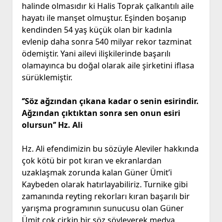
halinde olmasıdır ki Halis Toprak çalkantılı aile
hayatı ile manşet olmuştur. Eşinden boşanıp
kendinden 54 yaş küçük olan bir kadınla
evlenip daha sonra 540 milyar rekor tazminat
ödemiştir. Yani ailevi ilişkilerinde başarılı
olamayınca bu doğal olarak aile şirketini iflasa
sürüklemiştir.
‘’Söz ağzından çıkana kadar o senin esirindir.
Ağzından çıktıktan sonra sen onun esiri
olursun’’ Hz. Ali
Hz. Ali efendimizin bu sözüyle Aleviler hakkında
çok kötü bir pot kıran ve ekranlardan
uzaklaşmak zorunda kalan Güner Ümit’i
Kaybeden olarak hatırlayabiliriz. Turnike gibi
zamanında reyting rekorları kıran başarılı bir
yarışma programının sunucusu olan Güner
Ümit çok çirkin bir söz söyleyerek medya