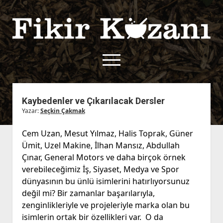
Fikir
Kazanı
menüyü
aç
twitter
facebook
rss
fikirkazani@qoshe.
Kaybedenler ve Çıkarılacak Dersler
Yazar:
Seçkin Çakmak
açılır
Hakkımızda
menüyü
Kullanım Koşulları
Kurallar
Cem Uzan, Mesut Yılmaz, Halis Toprak, Güner
aç
Ümit, Uzel Makine, İlhan Mansız, Abdullah
Gizlilik Politikası
Başvuru
Çınar, General Motors ve daha birçok örnek
Çerez Politikası
verebileceğimiz İş, Siyaset, Medya ve Spor
İletişim
dünyasının bu ünlü isimlerini hatırlıyorsunuz
değil mi? Bir zamanlar başarılarıyla,
zenginlikleriyle ve projeleriyle marka olan bu
isimlerin ortak bir özellikleri var. O da