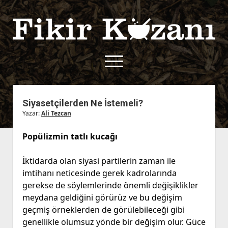
Fikir
Kazanı
menüyü
aç
twitter
facebook
rss
fikirkazani@qoshe.
Siyasetçilerden Ne İstemeli?
Yazar:
Ali Tezcan
açılır
Hakkımızda
menüyü
Kullanım Koşulları
Kurallar
Popülizmin tatlı kucağı
aç
Gizlilik Politikası
Başvuru
İktidarda olan siyasi partilerin zaman ile
Çerez Politikası
imtihanı neticesinde gerek kadrolarında
İletişim
gerekse de söylemlerinde önemli değişiklikler
meydana geldiğini görürüz ve bu değişim
geçmiş örneklerden de görülebileceği gibi
genellikle olumsuz yönde bir değişim olur. Güce