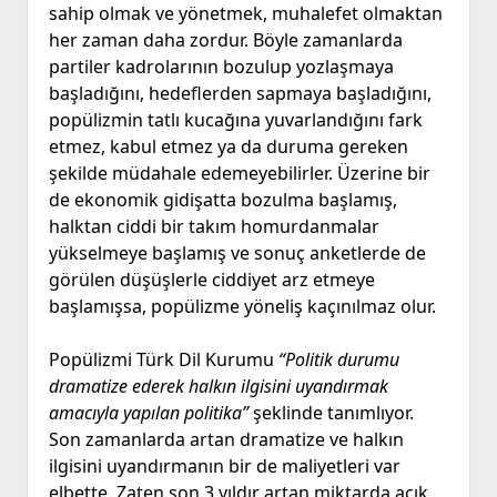
sahip olmak ve yönetmek, muhalefet olmaktan
her zaman daha zordur. Böyle zamanlarda
partiler kadrolarının bozulup yozlaşmaya
başladığını, hedeflerden sapmaya başladığını,
popülizmin tatlı kucağına yuvarlandığını fark
etmez, kabul etmez ya da duruma gereken
şekilde müdahale edemeyebilirler. Üzerine bir
de ekonomik gidişatta bozulma başlamış,
halktan ciddi bir takım homurdanmalar
yükselmeye başlamış ve sonuç anketlerde de
görülen düşüşlerle ciddiyet arz etmeye
başlamışsa, popülizme yöneliş kaçınılmaz olur.
Popülizmi Türk Dil Kurumu
“Politik durumu
dramatize ederek halkın ilgisini uyandırmak
amacıyla yapılan politika”
şeklinde tanımlıyor.
Son zamanlarda artan dramatize ve halkın
ilgisini uyandırmanın bir de maliyetleri var
elbette. Zaten son 3 yıldır artan miktarda açık