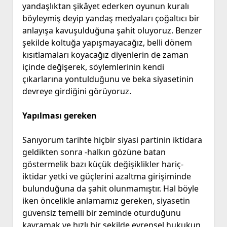
yandaşlıktan şikâyet ederken oyunun kuralı
böyleymiş deyip yandaş medyaları çoğaltıcı bir
anlayışa kavuşulduğuna şahit oluyoruz. Benzer
şekilde koltuğa yapışmayacağız, belli dönem
kısıtlamaları koyacağız diyenlerin de zaman
içinde değişerek, söylemlerinin kendi
çıkarlarına yontulduğunu ve beka siyasetinin
devreye girdiğini görüyoruz.
Yapılması gereken
Sanıyorum tarihte hiçbir siyasi partinin iktidara
geldikten sonra -halkın gözüne batan
göstermelik bazı küçük değişiklikler hariç-
iktidar yetki ve güçlerini azaltma girişiminde
bulunduğuna da şahit olunmamıştır. Hal böyle
iken öncelikle anlamamız gereken, siyasetin
güvensiz temelli bir zeminde oturduğunu
kavramak ve hızlı bir şekilde evrensel hukukun