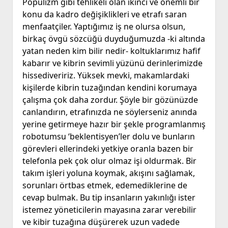
Popülizm gibi tehlikeli olan ikinci ve önemli bir
konu da kadro değişiklikleri ve etrafı saran
menfaatçiler. Yaptığımız iş ne olursa olsun,
birkaç övgü sözcüğü duyduğumuzda -ki altında
yatan neden kim bilir nedir- koltuklarımız hafif
kabarır ve kibrin sevimli yüzünü derinlerimizde
hissediveririz. Yüksek mevki, makamlardaki
kişilerde kibrin tuzağından kendini korumaya
çalışma çok daha zordur. Şöyle bir gözünüzde
canlandırın, etrafınızda ne söylerseniz anında
yerine getirmeye hazır bir şekle programlanmış
robotumsu ‘beklentisyen’ler dolu ve bunların
görevleri ellerindeki yetkiye oranla bazen bir
telefonla pek çok olur olmaz işi oldurmak. Bir
takım işleri yoluna koymak, akışını sağlamak,
sorunları örtbas etmek, edemediklerine de
cevap bulmak. Bu tip insanların yakınlığı ister
istemez yöneticilerin mayasına zarar verebilir
ve kibir tuzağına düşürerek uzun vadede