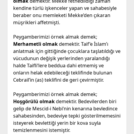
olmak
demektir. Mekke fethedildiği zaman
kendine türlü işkenceler yapan ve sahabesiyle
beraber onu memleketi Mekke’den çıkaran
müşrikleri affetmişti.
Peygamberimizi örnek almak demek;
Merhametli olmak
demektir. Taif’e İslam’ı
anlatmak için gittiğinde çocuklara taşlatıldığı ve
vücudunun değişik yerlerinden yaralandığı
halde Taifli’lere beddua dahi etmemiş ve
onların helak edebileceği teklifinde bulunan
Cebrail’in (as) teklifini de geri çevirmiştir.
Peygamberimizi örnek almak demek;
Hoşgörülü olmak
demektir. Bedevilerden biri
gelip de Mescid-i Nebi’nin kenarına bevledince
sahabesinden, bedeviye tepki gösterilmemesini
isteyerek bevlettiği yerin bir kova suyla
temizlenmesini istemiştir.