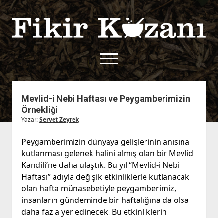
Fikir
Kazanı
menüyü
aç
twitter
facebook
rss
fikirkazani@qoshe.
Mevlid-i Nebi Haftası ve Peygamberimizin
Örnekliği
açılır
Hakkımızda
Yazar:
Servet Zeyrek
menüyü
Kullanım Koşulları
Kurallar
aç
Peygamberimizin dünyaya gelişlerinin anısına
Gizlilik Politikası
Başvuru
kutlanması gelenek halini almış olan bir Mevlid
Çerez Politikası
Kandili’ne daha ulaştık. Bu yıl “Mevlid-i Nebi
İletişim
Haftası” adıyla değişik etkinliklerle kutlanacak
olan hafta münasebetiyle peygamberimiz,
insanların gündeminde bir haftalığına da olsa
daha fazla yer edinecek. Bu etkinliklerin