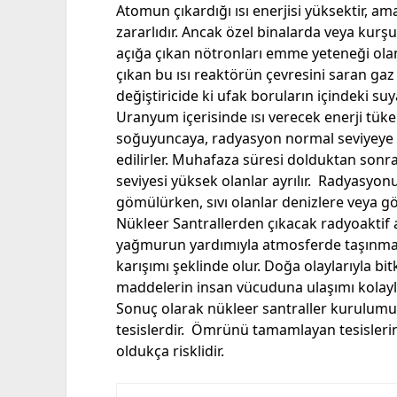
Atomun çıkardığı ısı enerjisi yüksektir, a
zararlıdır. Ancak özel binalarda veya kurş
açığa çıkan nötronları emme yeteneği olan
çıkan bu ısı reaktörün çevresini saran gaz 
değiştiricide ki ufak boruların içindeki suya
Uranyum içerisinde ısı verecek enerji tü
soğuyuncaya, radyasyon normal seviyeye 
edilirler. Muhafaza süresi dolduktan sonr
seviyesi yüksek olanlar ayrılır. Radyasyon
gömülürken, sıvı olanlar denizlere veya gölle
Nükleer Santrallerden çıkacak radyoaktif a
yağmurun yardımıyla atmosferde taşınması
karışımı şeklinde olur. Doğa olaylarıyla bi
maddelerin insan vücuduna ulaşımı kolayl
Sonuç olarak nükleer santraller kurulumu
tesislerdir. Ömrünü tamamlayan tesislerin
oldukça risklidir.