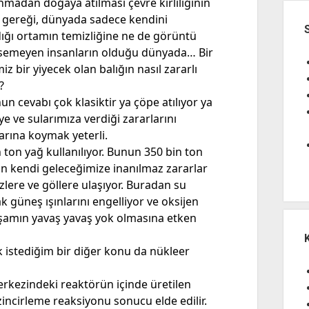
nmadan doğaya atılması çevre kirliliğinin
 gereği, dünyada sadece kendini
ığı ortamın temizliğine ne de görüntü
semeyen insanların olduğu dünyada… Bir
bir yiyecek olan balığın nasıl zararlı
?
n cevabı çok klasiktir ya çöpe atılıyor ya
ye ve sularımıza verdiği zararlarını
arına koymak yeterli.
ton yağ kullanılıyor. Bunun 350 bin ton
an kendi geleceğimize inanılmaz zararlar
lere ve göllere ulaşıyor. Buradan su
 güneş ışınlarını engelliyor ve oksijen
aşamın yavaş yavaş yok olmasına etken
 istediğim bir diğer konu da nükleer
erkezindeki reaktörün içinde üretilen
zincirleme reaksiyonu sonucu elde edilir.