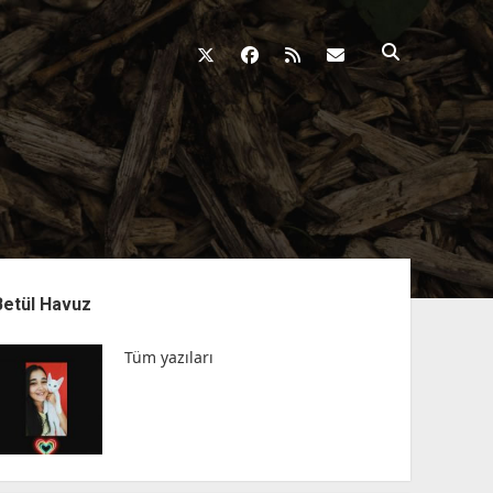
twitter
facebook
rss
fikirkazani@qosh
nü
Betül Havuz
Tüm yazıları