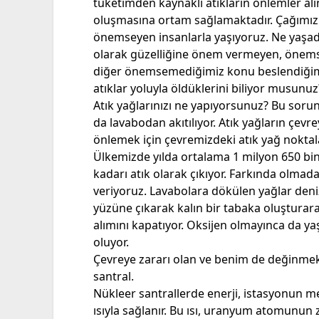
tüketimden kaynaklı atıkların önlemler alı
oluşmasına ortam sağlamaktadır. Çağımız
önemseyen insanlarla yaşıyoruz. Ne yaşad
olarak güzelliğine önem vermeyen, önem
diğer önemsemediğimiz konu beslendiğimiz 
atıklar yoluyla öldüklerini biliyor musunuz
Atık yağlarınızı ne yapıyorsunuz? Bu sorunu
da lavabodan akıtılıyor. Atık yağların çevre
önlemek için çevremizdeki atık yağ noktal
Ülkemizde yılda ortalama 1 milyon 650 bin 
kadarı atık olarak çıkıyor. Farkında olmad
veriyoruz. Lavabolara dökülen yağlar deniz
yüzüne çıkarak kalın bir tabaka oluşturarak
alımını kapatıyor. Oksijen olmayınca da y
oluyor.
Çevreye zararı olan ve benim de değinmek
santral.
Nükleer santrallerde enerji, istasyonun m
ısıyla sağlanır. Bu ısı, uranyum atomunun 